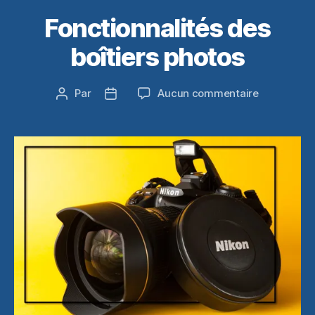
Fonctionnalités des
boîtiers photos
sur
Par
Aucun commentaire
Auteur
Date
Fonctionnal
de
de
des
l’article
l’article
boîtiers
photos