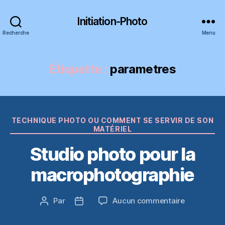
Initiation-Photo
Recherche
Menu
Étiquette :
parametres
Catégories
TECHNIQUE PHOTO OU COMMENT SE SERVIR DE SON
MATÉRIEL
Studio photo pour la
macrophotographie
sur
Par
Aucun commentaire
Auteur
Date
Studio
de
de
photo
l’article
l’article