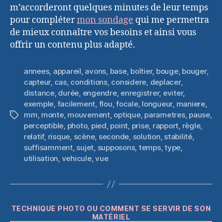
m’accorderont quelques minutes de leur temps
pour compléter
mon sondage
qui me permettra
de mieux connaître vos besoins et ainsi vous
offrir un contenu plus adapté.
annees
,
appareil
,
avons
,
base
,
boîtier
,
bouge
,
bouger
,
capteur
,
cas
,
conditions
,
considere
,
deplacer
,
distance
,
durée
,
engendre
,
enregistrer
,
eviter
,
exemple
,
facilement
,
flou
,
focale
,
longueur
,
maniere
,
mm
,
monte
,
mouvement
,
optique
,
parametres
,
pause
,
Étiquettes
perceptible
,
photo
,
pied
,
point
,
prise
,
rapport
,
règle
,
relatif
,
risque
,
scène
,
seconde
,
solution
,
stabilité
,
suffisamment
,
sujet
,
supposons
,
temps
,
type
,
utilisation
,
vehicule
,
vue
Catégories
TECHNIQUE PHOTO OU COMMENT SE SERVIR DE SON
MATÉRIEL