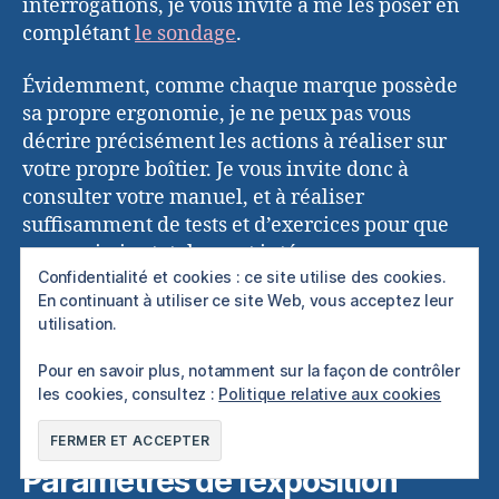
interrogations, je vous invite à me les poser en
complétant
le sondage
.
Évidemment, comme chaque marque possède
sa propre ergonomie, je ne peux pas vous
décrire précisément les actions à réaliser sur
votre propre boîtier. Je vous invite donc à
consulter votre manuel, et à réaliser
suffisamment de tests et d’exercices pour que
vous puissiez totalement intégrer ses
Confidentialité et cookies : ce site utilise des cookies.
fonctionnalités.
En continuant à utiliser ce site Web, vous acceptez leur
utilisation.
Les réglages essentiels pour
Pour en savoir plus, notamment sur la façon de contrôler
produire une photo
les cookies, consultez :
Politique relative aux cookies
Paramètres de l’exposition