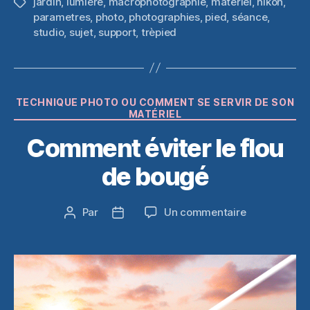
jardin
,
lumière
,
macrophotographie
,
matériel
,
nikon
,
Étiquettes
parametres
,
photo
,
photographies
,
pied
,
séance
,
studio
,
sujet
,
support
,
trèpied
Catégories
TECHNIQUE PHOTO OU COMMENT SE SERVIR DE SON
MATÉRIEL
Comment éviter le flou
de bougé
sur
Par
Un commentaire
Auteur
Date
Comment
de
de
éviter
l’article
l’article
le
flou
de
bougé