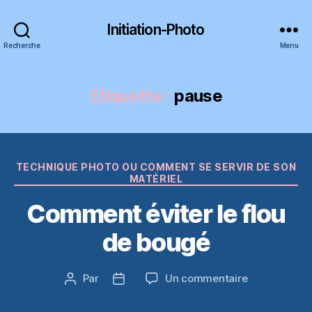
Initiation-Photo
Recherche
Menu
Étiquette :
pause
Catégories
TECHNIQUE PHOTO OU COMMENT SE SERVIR DE SON
MATÉRIEL
Comment éviter le flou
de bougé
sur
Par
Un commentaire
Auteur
Date
Comment
de
de
éviter
l’article
l’article