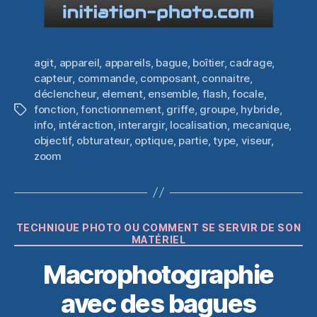
agit
,
appareil
,
appareils
,
bague
,
boîtier
,
cadrage
,
capteur
,
commande
,
composant
,
connaitre
,
déclencheur
,
element
,
ensemble
,
flash
,
focale
,
fonction
,
fonctionnement
,
griffe
,
groupe
,
hybride
,
Étiquettes
info
,
intéraction
,
interargir
,
localisation
,
mecanique
,
objectif
,
obturateur
,
optique
,
partie
,
type
,
viseur
,
zoom
Catégories
TECHNIQUE PHOTO OU COMMENT SE SERVIR DE SON
MATÉRIEL
Macrophotographie
avec des bagues