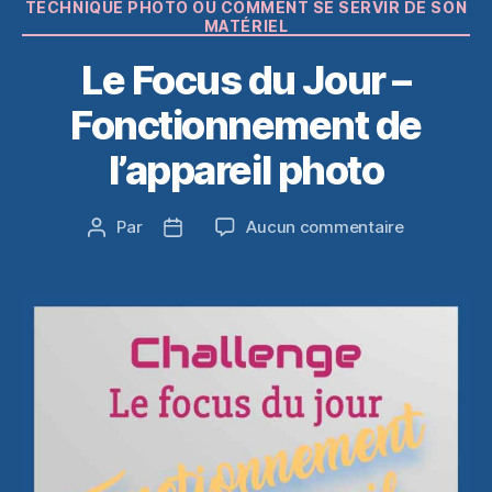
Catégories
TECHNIQUE PHOTO OU COMMENT SE SERVIR DE SON
MATÉRIEL
Le Focus du Jour –
Fonctionnement de
l’appareil photo
sur
Par
Aucun commentaire
Auteur
Date
Le
de
de
Focus
l’article
l’article
du
Jour
–
Fonctionn
de
l’appareil
photo