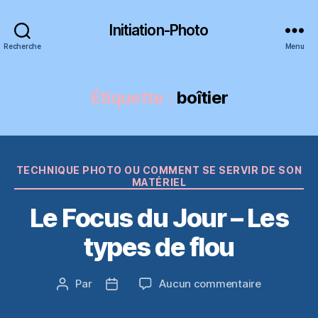
Initiation-Photo
Recherche
Menu
Étiquette :
boîtier
Catégories
TECHNIQUE PHOTO OU COMMENT SE SERVIR DE SON
MATÉRIEL
Le Focus du Jour – Les
types de flou
sur
Par
Aucun commentaire
Auteur
Date
Le
de
de
Focus
l’article
l’article