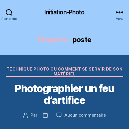
Initiation-Photo
Recherche
Menu
Étiquette :
poste
Catégories
TECHNIQUE PHOTO OU COMMENT SE SERVIR DE SON
MATÉRIEL
Photographier un feu
d’artifice
sur
Par
Aucun commentaire
Auteur
Date
Photograph
de
de
un
l’article
l’article