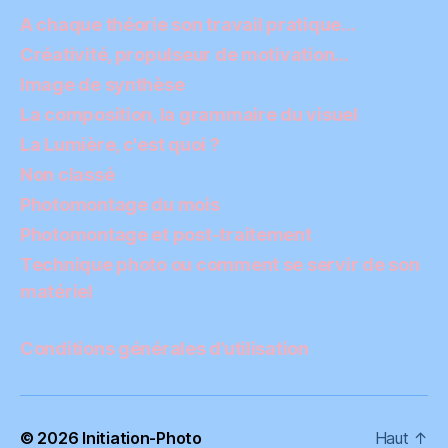
A chaque théorie son travail pratique…
Créativité, propulseur de motivation…
Image de synthèse
La composition, la grammaire du visuel
La Lumière, c'est quoi ?
Non classé
Photomontage du mois
Photomontage et post-traitement
Technique photo ou comment se servir de son
matériel
Conditions générales d’utilisation
© 2026
Initiation-Photo
Haut
↑