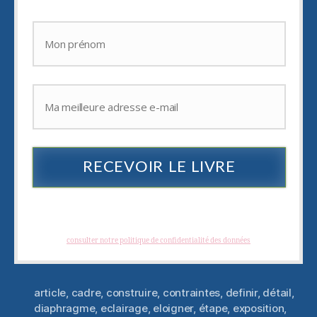
RECEVOIR LE LIVRE
Je hais les spams : votre adresse email ne sera jamais cédée ni revendue. En
vous inscrivant vous recevrez des articles, vidéos, offres commerciales,
podcast et autres conseils pour vous aider à créer et à développer des
photographies créatives. Vous pouvez vous désabonner à tout instant.
(
consulter notre politique de confidentialité des données
)
article
,
cadre
,
construire
,
contraintes
,
definir
,
détail
,
diaphragme
,
eclairage
,
eloigner
,
étape
,
exposition
,