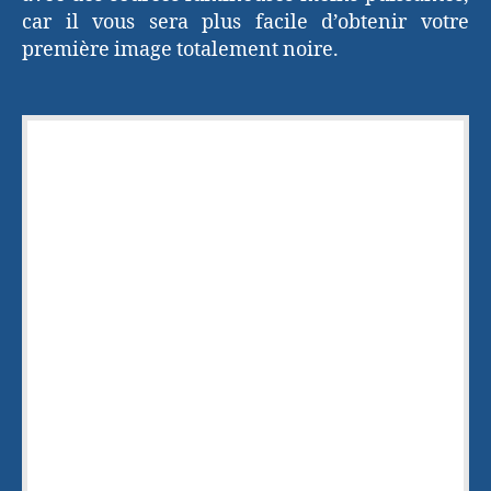
car il vous sera plus facile d’obtenir votre
première image totalement noire.
Merci d'avoir lu cet article
Laissez moi votre adresse e-mail pour
vous envoyer gratuitement le livre "
Sur le
chemin de votre
INSPIRATION
" qui vous
permettra :
d'être toujours
en pleine inspiration
,
de déborder d'
idées créatives
,
d'
épater vos amis.