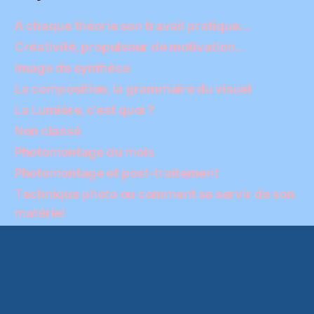
A chaque théorie son travail pratique…
Créativité, propulseur de motivation…
Image de synthèse
La composition, la grammaire du visuel
La Lumière, c'est quoi ?
Non classé
Photomontage du mois
Photomontage et post-traitement
Technique photo ou comment se servir de son
matériel
Conditions générales d’utilisation