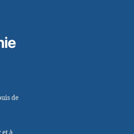
hie
puis de
 et à