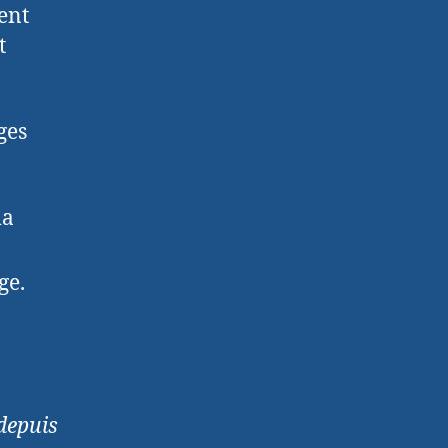
ent
t
ges
la
ge.
 depuis