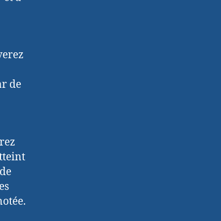
verez
ar de
erez
tteint
 de
es
notée.