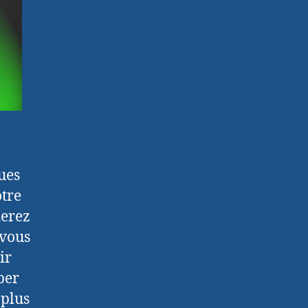
ques
otre
derez
 vous
ir
per
 plus