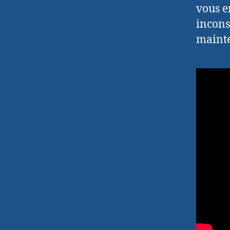
vous e
incons
maint