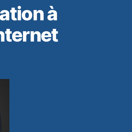
ation à
Internet
per
on
t