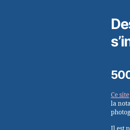
De
s’i
50
Ce site
la not
photog
Il est