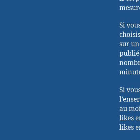
mesure
Si vou
choisi
sur un
publié
nombre
minute
Si vou
l’ense
au moi
likes 
likes 