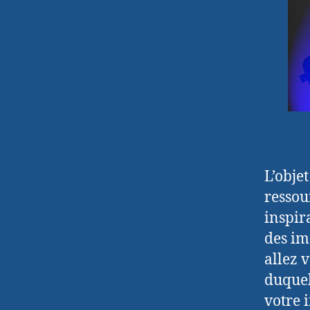
L’obje
ressou
inspir
des im
allez 
duquel
votre 