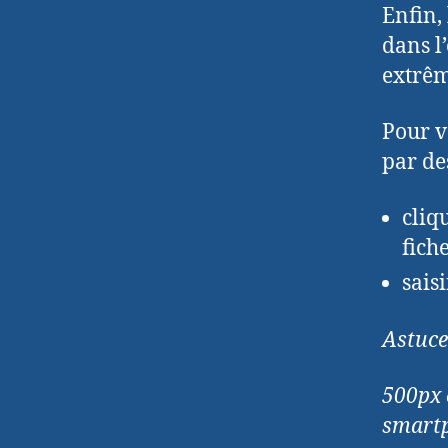
Enfin,
dans l’
extrêm
Pour vo
par de
cliq
fich
sais
Astuce
500px 
smartph