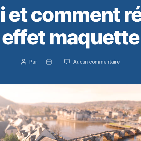
 et comment ré
effet maquette
sur
Par
Aucun commentaire
Auteur
Date
Pourquoi
de
de
et
l’article
l’article
commen
réaliser
un
effet
maquett