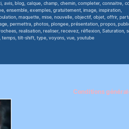
i
,
avis
,
blog
,
calque
,
champ
,
chemin
,
completer
,
connaitre
,
c
ee
,
ensemble
,
exemples
,
gratuitement
,
image
,
inspiration
,
pulation
,
maquette
,
mise
,
nouvelle
,
objectif
,
objet
,
offrir
,
par
es
age
,
permettra
,
photos
,
plongee
,
présentation
,
propos
,
publi
rochees
,
realisation
,
realiser
,
recevez
,
réflexion
,
Saturation
,
s
,
temps
,
tilt-shift
,
type
,
voyons
,
vue
,
youtube
Conditions générale