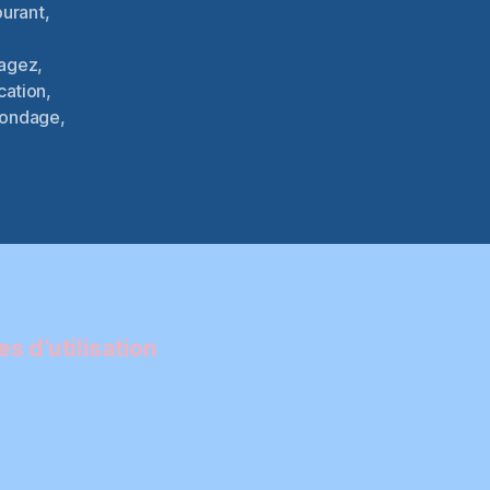
ourant
,
tagez
,
cation
,
ondage
,
s d’utilisation