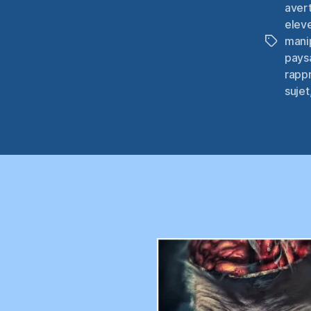
avert
elev
mani
Étiquett
pays
rapp
sujet