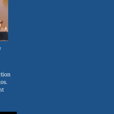
t
ation
os.
nt