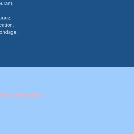
ourant
,
tagez
,
cation
,
ondage
,
s d’utilisation