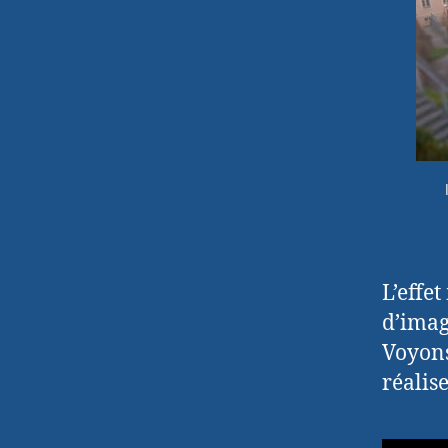
L’effet
d’imag
Voyons
réalis