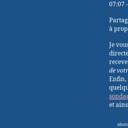
07:07
Partag
à propo
Je vou
direct
receve
de vot
Enfin,
quelqu
sonda
et ain
abon