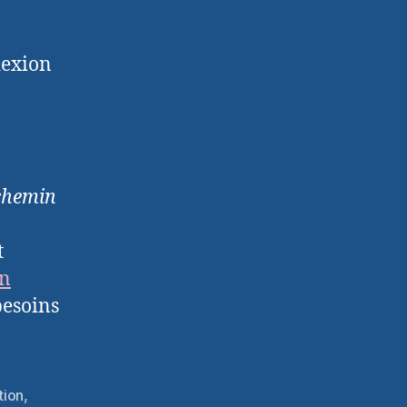
lexion
 chemin
t
n
besoins
tion
,