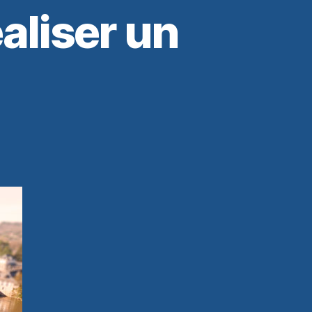
aliser un
t
e