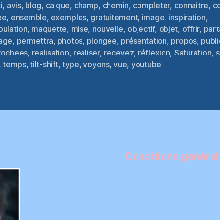
i
,
avis
,
blog
,
calque
,
champ
,
chemin
,
completer
,
connaitre
,
c
ee
,
ensemble
,
exemples
,
gratuitement
,
image
,
inspiration
,
pulation
,
maquette
,
mise
,
nouvelle
,
objectif
,
objet
,
offrir
,
par
es
age
,
permettra
,
photos
,
plongee
,
présentation
,
propos
,
publi
rochees
,
realisation
,
realiser
,
recevez
,
réflexion
,
Saturation
,
s
,
temps
,
tilt-shift
,
type
,
voyons
,
vue
,
youtube
Conditions générale