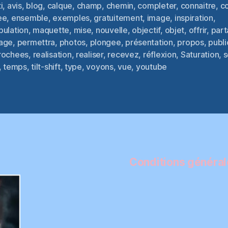
i
,
avis
,
blog
,
calque
,
champ
,
chemin
,
completer
,
connaitre
,
c
ee
,
ensemble
,
exemples
,
gratuitement
,
image
,
inspiration
,
pulation
,
maquette
,
mise
,
nouvelle
,
objectif
,
objet
,
offrir
,
par
es
age
,
permettra
,
photos
,
plongee
,
présentation
,
propos
,
publi
rochees
,
realisation
,
realiser
,
recevez
,
réflexion
,
Saturation
,
s
,
temps
,
tilt-shift
,
type
,
voyons
,
vue
,
youtube
Conditions générale