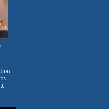
t
ation
os.
nt