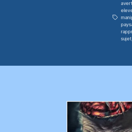
avert
elev
mani
Étiquett
pays
rapp
sujet