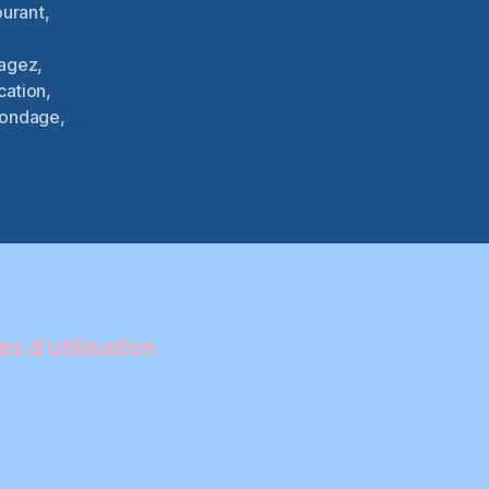
ourant
,
tagez
,
cation
,
ondage
,
s d’utilisation