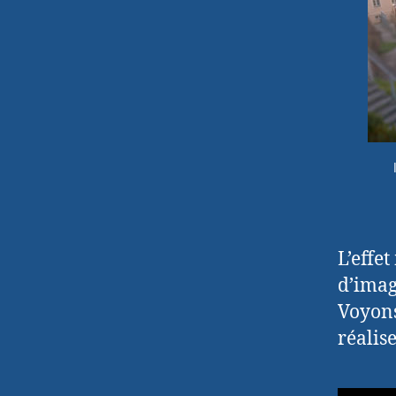
L’effet
d’imag
Voyons
réalis