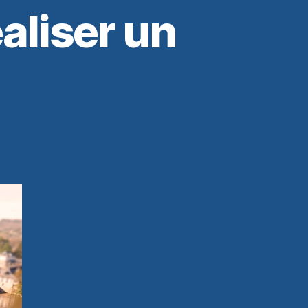
aliser un
t
e