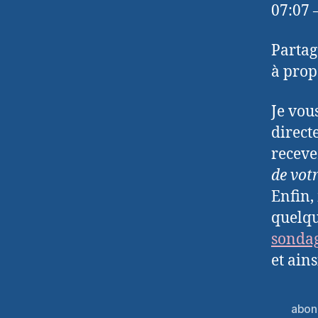
07:07
Partag
à propo
Je vou
direct
receve
de vot
Enfin,
quelqu
sonda
et ain
abon