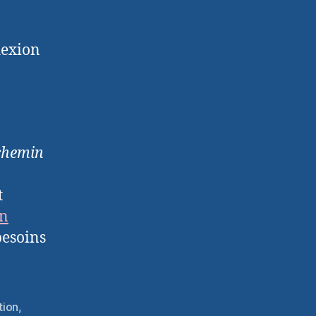
lexion
 chemin
t
n
besoins
tion
,