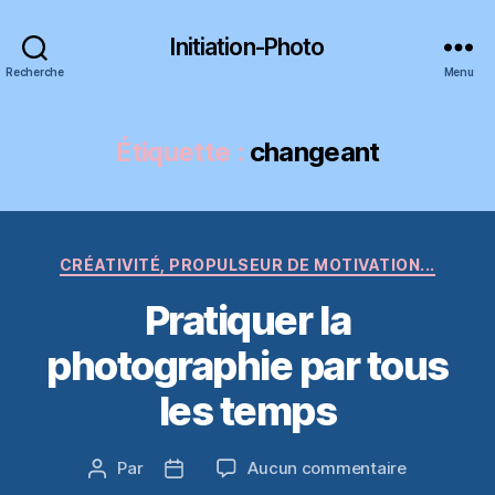
Initiation-Photo
Recherche
Menu
Étiquette :
changeant
Catégories
CRÉATIVITÉ, PROPULSEUR DE MOTIVATION...
Pratiquer la
photographie par tous
les temps
sur
Par
Aucun commentaire
Auteur
Date
Pratiquer
de
de