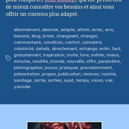
de mieux connaître vos besoins et ainsi vous
offrir un contenu plus adapté.
abonnement
,
abonner
,
adapte
,
attirer
,
aviez
,
avis
,
besoins
,
blog
,
briser
,
changeant
,
changer
,
commentaire
,
condition
,
confort
,
connaitre
,
créativité
,
details
,
directement
,
echange
,
enfin
,
faut
,
gratuitement
,
inspiration
,
invite
,
livre
,
météo
,
mieux
,
Étiquettes
minutes
,
modifie
,
monde
,
nouvelle
,
offrir
,
paramètre
,
photographier
,
pouce
,
pratiquer
,
precedemment
,
présentation
,
propos
,
publication
,
recevez
,
routine
,
sondage
,
sortie
,
sorties
,
sujet
,
temps
,
vision
,
voir
,
youtube