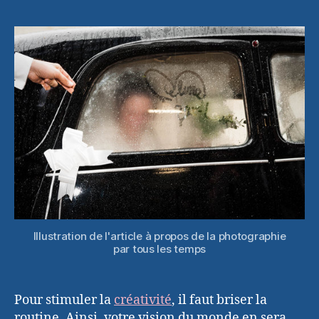
la
l’article
l’article
photograph
par
tous
les
temps
Illustration de l'article à propos de la photographie
par tous les temps
Pour stimuler la
créativité
, il faut briser la
routine. Ainsi, votre vision du monde en sera