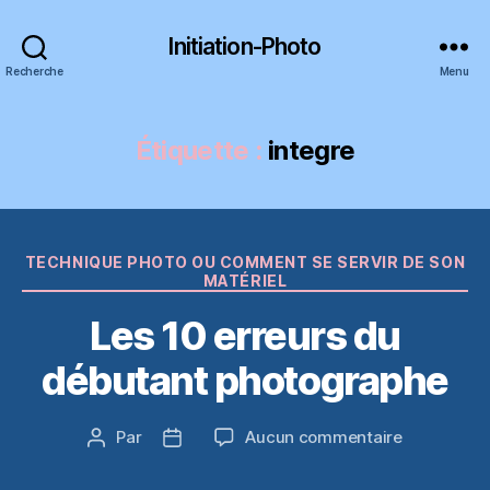
Initiation-Photo
Recherche
Menu
Étiquette :
integre
Catégories
TECHNIQUE PHOTO OU COMMENT SE SERVIR DE SON
MATÉRIEL
Les 10 erreurs du
débutant photographe
sur
Par
Aucun commentaire
Auteur
Date
Les
de
de
10
l’article
l’article