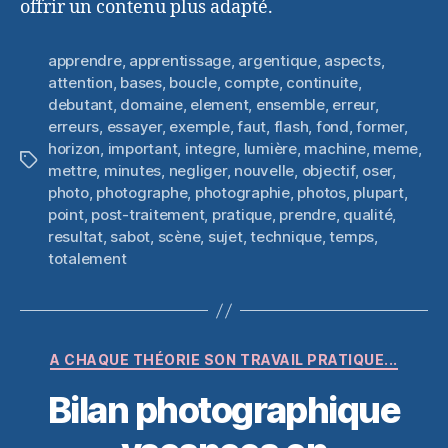
offrir un contenu plus adapté.
apprendre
,
apprentissage
,
argentique
,
aspects
,
attention
,
bases
,
boucle
,
compte
,
continuite
,
debutant
,
domaine
,
element
,
ensemble
,
erreur
,
erreurs
,
essayer
,
exemple
,
faut
,
flash
,
fond
,
former
,
horizon
,
important
,
integre
,
lumière
,
machine
,
meme
,
Étiquettes
mettre
,
minutes
,
negliger
,
nouvelle
,
objectif
,
oser
,
photo
,
photographe
,
photographie
,
photos
,
plupart
,
point
,
post-traitement
,
pratique
,
prendre
,
qualité
,
resultat
,
sabot
,
scène
,
sujet
,
technique
,
temps
,
totalement
Catégories
A CHAQUE THÉORIE SON TRAVAIL PRATIQUE...
Bilan photographique