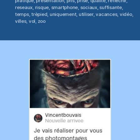
pratique
,
présentation
,
pris
,
prise
,
qualité
,
réfléchir
,
reseaux
,
risque
,
smartphone
,
sociaux
,
suffisante
,
temps
,
trèpied
,
uniquement
,
utiliser
,
vacances
,
vidéo
,
villes
,
vol
,
zoo