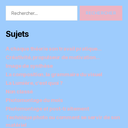
Rechercher :
Sujets
A chaque théorie son travail pratique…
Créativité, propulseur de motivation…
Image de synthèse
La composition, la grammaire du visuel
La Lumière, c'est quoi ?
Non classé
Photomontage du mois
Photomontage et post-traitement
Technique photo ou comment se servir de son
matériel