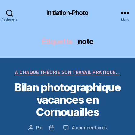
Initiation-Photo
Recherche
Menu
Étiquette :
note
Catégories
A CHAQUE THÉORIE SON TRAVAIL PRATIQUE...
Bilan photographique
vacances en
Cornouailles
sur
Par
4 commentaires
Auteur
Date
Bilan
de
de