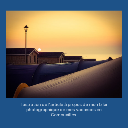
photographi
l’article
l’article
vacances
en
Cornouailles
Illustration de l'article à propos de mon bilan
photographique de mes vacances en
Cornouailles.