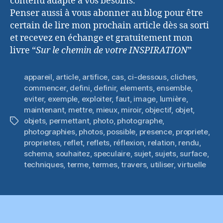
contenu adapté à vos besoins.
Penser aussi à vous abonner au blog pour être
certain de lire mon prochain article dès sa sorti
et recevez en échange et gratuitement mon
livre “
Sur le chemin de votre INSPIRATION
”
appareil
,
article
,
artifice
,
cas
,
ci-dessous
,
cliches
,
commencer
,
defini
,
definir
,
elements
,
ensemble
,
eviter
,
exemple
,
exploiter
,
faut
,
image
,
lumière
,
maintenant
,
mettre
,
mieux
,
miroir
,
objectif
,
objet
,
objets
,
permettant
,
photo
,
photographe
,
Étiquettes
photographies
,
photos
,
possible
,
presence
,
propriete
,
proprietes
,
reflet
,
reflets
,
réflexion
,
relation
,
rendu
,
schema
,
souhaitez
,
speculaire
,
sujet
,
sujets
,
surface
,
techniques
,
terme
,
termes
,
travers
,
utiliser
,
virtuelle