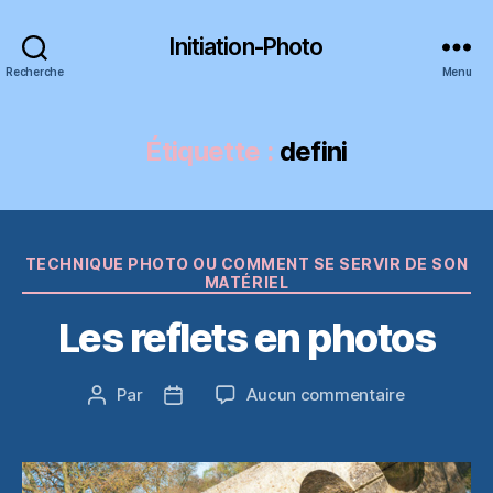
Initiation-Photo
Recherche
Menu
Étiquette :
defini
Catégories
TECHNIQUE PHOTO OU COMMENT SE SERVIR DE SON
MATÉRIEL
Les reflets en photos
sur
Par
Aucun commentaire
Auteur
Date
Les
de
de
reflets
l’article
l’article
en
photos