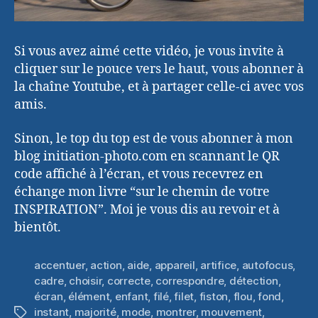
Si vous avez aimé cette vidéo, je vous invite à
cliquer sur le pouce vers le haut, vous abonner à
la chaîne Youtube, et à partager celle-ci avec vos
amis.
Sinon, le top du top est de vous abonner à mon
blog initiation-photo.com en scannant le QR
code affiché à l’écran, et vous recevrez en
échange mon livre “sur le chemin de votre
INSPIRATION”. Moi je vous dis au revoir et à
bientôt.
accentuer
,
action
,
aide
,
appareil
,
artifice
,
autofocus
,
cadre
,
choisir
,
correcte
,
correspondre
,
détection
,
écran
,
élément
,
enfant
,
filé
,
filet
,
fiston
,
flou
,
fond
,
instant
,
majorité
,
mode
,
montrer
,
mouvement
,
Étiquettes