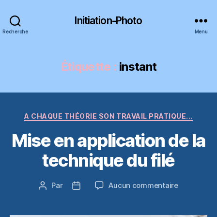
Initiation-Photo
Recherche
Menu
Étiquette :
instant
Catégories
A CHAQUE THÉORIE SON TRAVAIL PRATIQUE...
Mise en application de la
technique du filé
sur
Par
Aucun commentaire
Auteur
Date
Mise
de
de
en
l’article
l’article
application