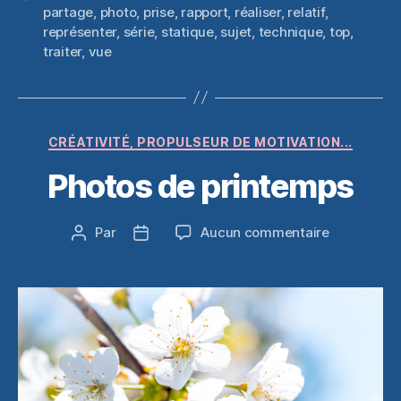
partage
,
photo
,
prise
,
rapport
,
réaliser
,
relatif
,
représenter
,
série
,
statique
,
sujet
,
technique
,
top
,
traiter
,
vue
Catégories
CRÉATIVITÉ, PROPULSEUR DE MOTIVATION...
Photos de printemps
sur
Par
Aucun commentaire
Auteur
Date
Photos
de
de
de
l’article
l’article
printemps