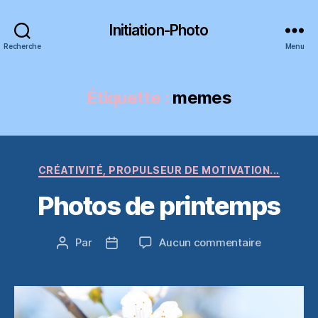
Initiation-Photo
Recherche
Menu
Étiquette :
memes
Catégories
CRÉATIVITÉ, PROPULSEUR DE MOTIVATION...
Photos de printemps
sur
Par
Aucun commentaire
Auteur
Date
Photos
de
de
de
l’article
l’article
printemps