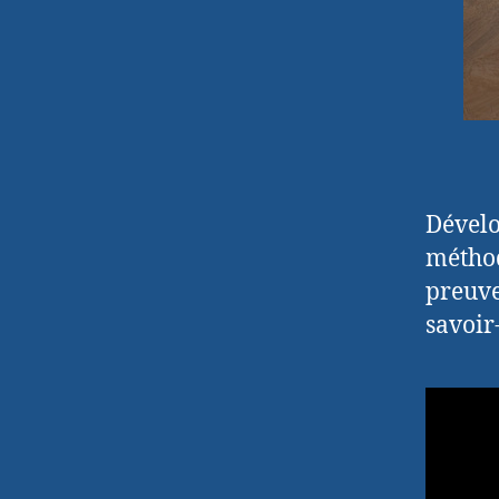
Dévelo
méthod
preuve
savoir