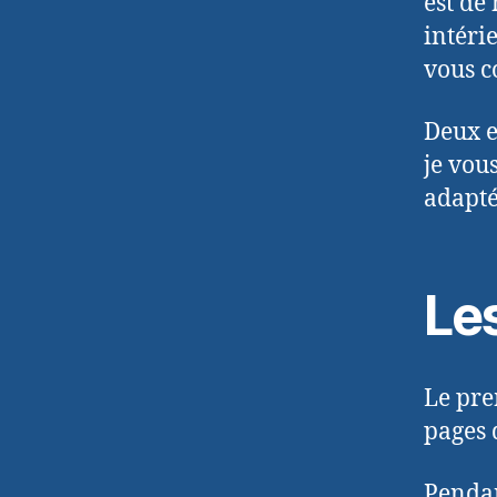
est de
intéri
vous c
Deux e
je vou
adapté
Le
Le pre
pages 
Pendan