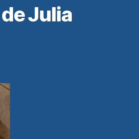
 de Julia
é