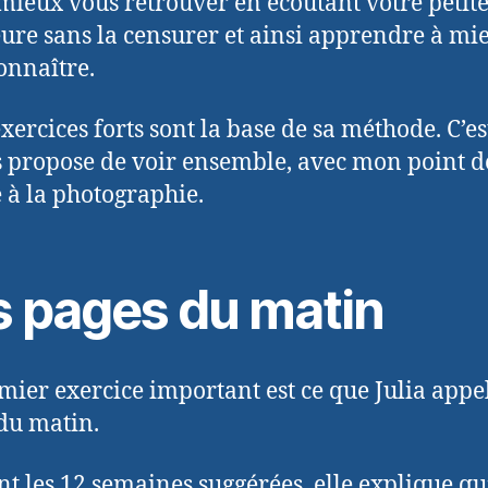
 mieux vous retrouver en écoutant votre petite
eure sans la censurer et ainsi apprendre à mi
onnaître.
xercices forts sont la base de sa méthode. C’es
s propose de voir ensemble, avec mon point d
 à la photographie.
s pages du matin
mier exercice important est ce que Julia appel
du matin.
t les 12 semaines suggérées, elle explique qu’