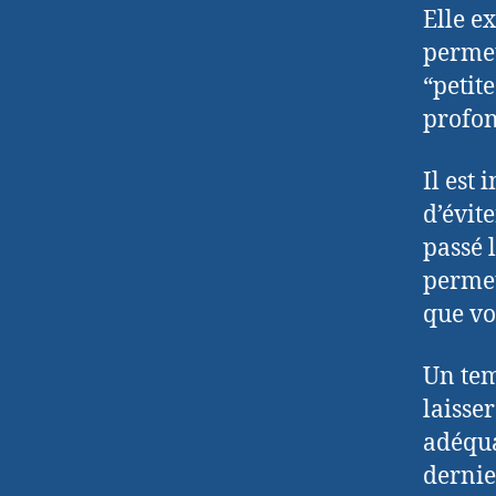
Elle e
permet
“petite
profon
Il est 
d’évite
passé l
permet
que vo
Un tem
laisse
adéqua
dernie