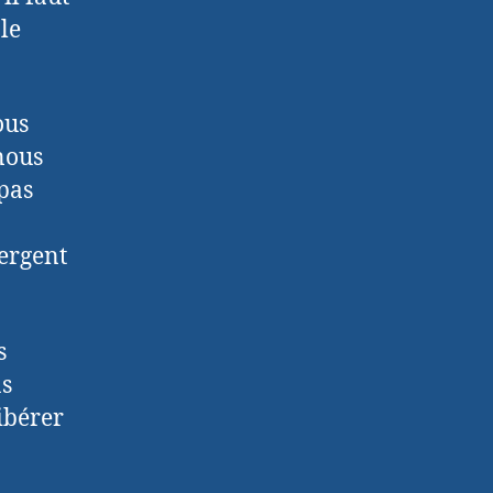
le
ous
nous
 pas
ergent
s
as
libérer