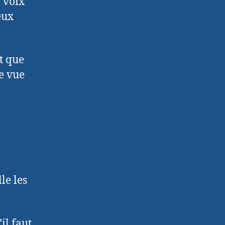
 voix
eux
t que
e vue
le les
il faut