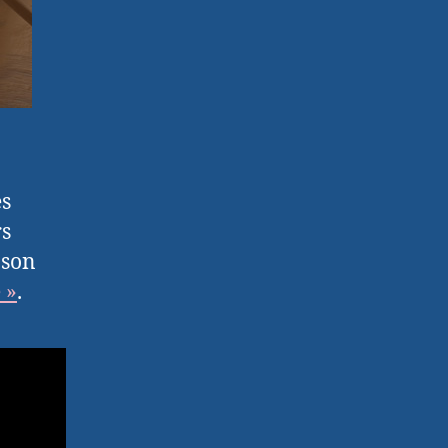
es
rs
 son
 »
.