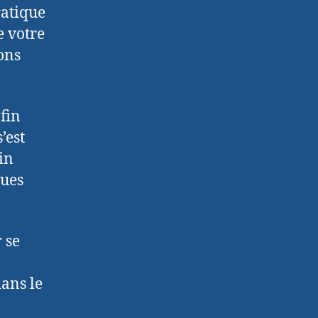
ratique
e votre
ions
afin
’est
tin
ques
 se
ans le