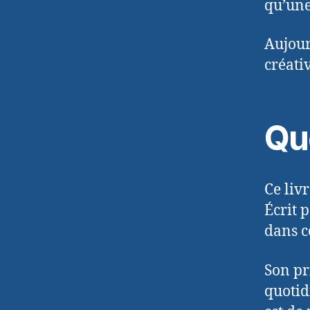
qu’une 
Aujour
créati
Que
Ce livr
Écrit 
dans c
Son pr
quotid