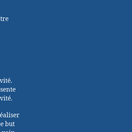
tre
vité.
ésente
vité.
éaliser
e but