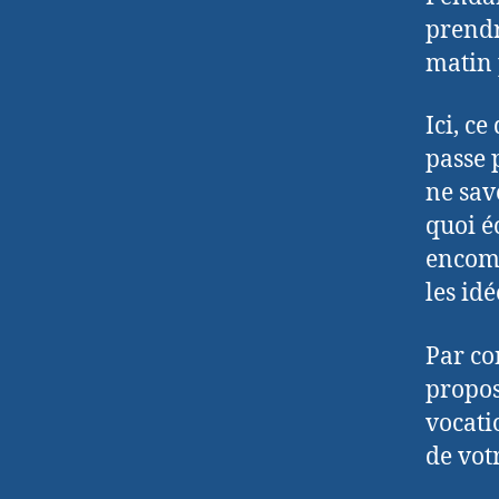
prendr
matin 
Ici, ce
passe 
ne savo
quoi éc
encomb
les idé
Par co
propos
vocatio
de vot