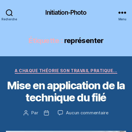
Initiation-Photo
Recherche
Menu
Étiquette :
représenter
Catégories
A CHAQUE THÉORIE SON TRAVAIL PRATIQUE...
Mise en application de la
technique du filé
sur
Par
Aucun commentaire
Auteur
Date
Mise
de
de
en
l’article
l’article
application