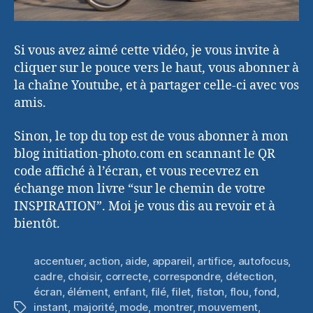
Si vous avez aimé cette vidéo, je vous invite à
cliquer sur le pouce vers le haut, vous abonner à
la chaîne Youtube, et à partager celle-ci avec vos
amis.
Sinon, le top du top est de vous abonner à mon
blog initiation-photo.com en scannant le QR
code affiché à l’écran, et vous recevrez en
échange mon livre “sur le chemin de votre
INSPIRATION”. Moi je vous dis au revoir et à
bientôt.
accentuer
,
action
,
aide
,
appareil
,
artifice
,
autofocus
,
cadre
,
choisir
,
correcte
,
correspondre
,
détection
,
écran
,
élément
,
enfant
,
filé
,
filet
,
fiston
,
flou
,
fond
,
instant
,
majorité
,
mode
,
montrer
,
mouvement
,
Étiquettes