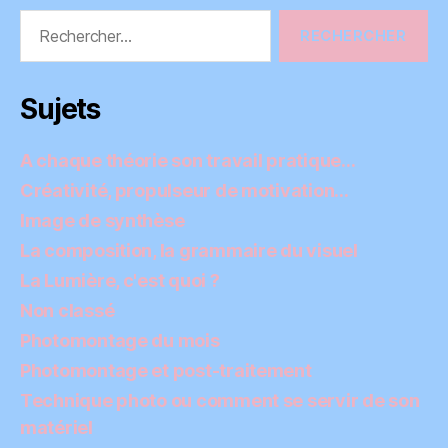
Rechercher :
Sujets
A chaque théorie son travail pratique…
Créativité, propulseur de motivation…
Image de synthèse
La composition, la grammaire du visuel
La Lumière, c'est quoi ?
Non classé
Photomontage du mois
Photomontage et post-traitement
Technique photo ou comment se servir de son
matériel