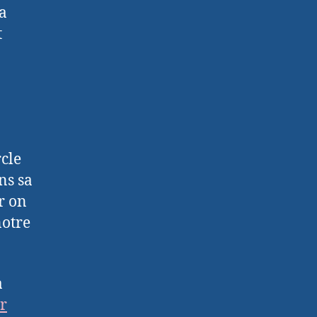
va
t
cle
ns sa
ar on
notre
à
ir