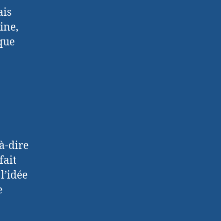
ais
ine,
que
-à-dire
fait
l’idée
e