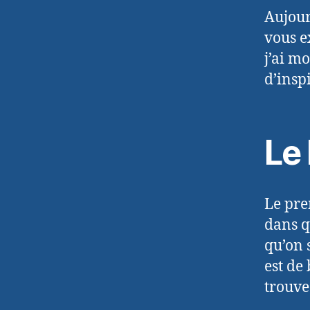
Aujourd
vous e
j’ai m
d’insp
Le
Le prem
dans q
qu’on 
est de
trouve