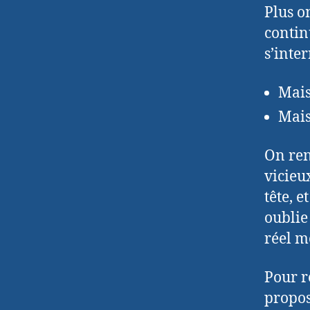
Plus o
contin
s’inter
Mais
Mais
On ren
vicieu
tête, e
oublie
réel mo
Pour re
propos