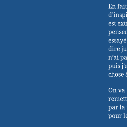
En fai
d’insp
est ex
penser
essayé
dire ju
n’ai p
puis j’
chose 
On va 
remett
par la
pour l