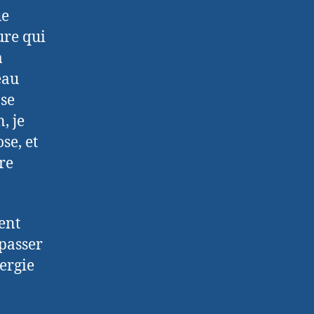
ue
ure qui
a
eau
 se
, je
se, et
tre
ent
 passer
ergie