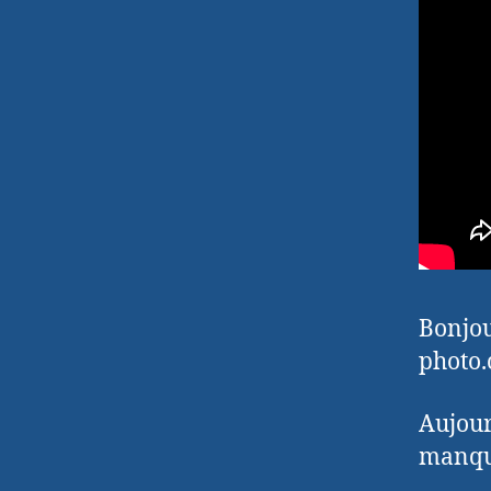
Bonjou
photo.
Aujour
manque