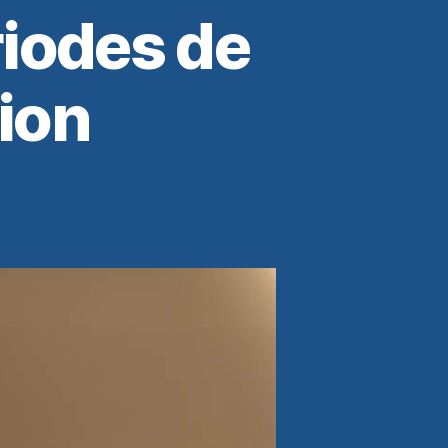
iodes de
ion
n