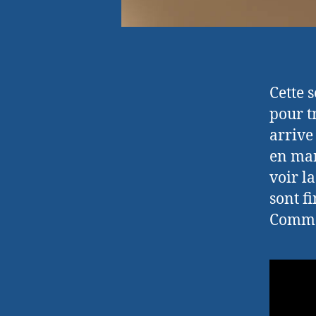
Cette 
pour t
arrive
en man
voir l
sont f
Commen