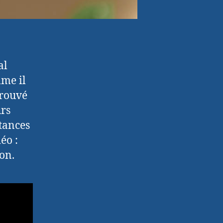
al
mme il
trouvé
urs
stances
éo :
on.