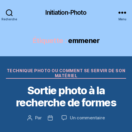
Initiation-Photo
Recherche
Menu
Étiquette :
emmener
Catégories
TECHNIQUE PHOTO OU COMMENT SE SERVIR DE SON
MATÉRIEL
Sortie photo à la
recherche de formes
sur
Par
Un commentaire
Auteur
Date
Sortie
de
de
photo
l’article
l’article