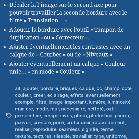
Décaler la l’image sur le second axe pour
pouvoir travailler la seconde bordure avec le
filtre « Translation… »,
Adoucir la bordure avec l’outil « Tampon de
duplication »ou « Correcteur ».
Ajuster éventuellement les contrastes avec un
calque de « Courbes » ou de « Niveaux »
Ajouter éventuellement un calque « Couleur
unie… » en mode « Couleur ».
ait
,
ajouter
,
bordure
,
briques
,
calque
,
cc
,
champ
,
cote
,
couleur
,
creer
,
eclairage
,
effets
,
eventuellement
,
exemple
,
filtre
,
image
,
important
,
lumière
,
luminosité
,
maniere
,
mode
,
mur
,
necessaire
,
netteté
,
outil
,
perspective
,
perspectives
,
photo
,
photoshop
,
pourra
,
Étiquettes
pouvoir
,
prendre
,
prise
,
profondeur
,
raccordement
,
realiser
,
reproduire
,
seamless
,
signifie
,
terme
,
texture
,
textures
,
tileable
,
travailler
,
type
,
uniforme
,