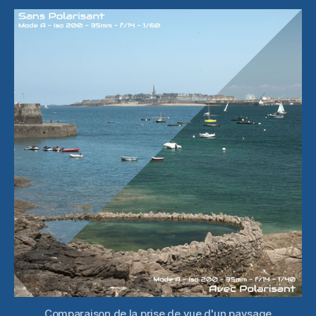
filtre
polarisant
simplemen
Comparaison de la prise de vue d'un paysage