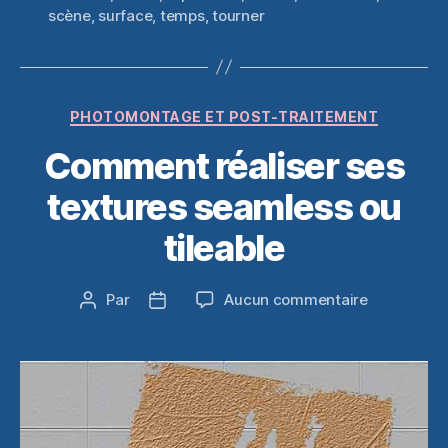
scène
,
surface
,
temps
,
tourner
Catégories
PHOTOMONTAGE ET POST-TRAITEMENT
Comment réaliser ses
textures seamless ou
tileable
sur
Par
Aucun commentaire
Auteur
Date
Comment
de
de
réaliser
l’article
l’article
ses
textures
seamless
ou