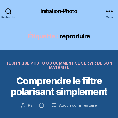
Initiation-Photo
Recherche
Menu
Étiquette :
reproduire
Catégories
TECHNIQUE PHOTO OU COMMENT SE SERVIR DE SON
MATÉRIEL
Comprendre le filtre
polarisant simplement
sur
Par
Aucun commentaire
Auteur
Date
Comprendr
de
de
le
l’article
l’article