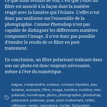
Ce que nous venons de voir, c’est que l’effet du
filtre est associé à la façon dont la matière
réagit avec la lumière qui l’éclaire. L’effet n’est
donc pas uniforme sur l’ensemble de la
photographie. Comme Photoshop n’est pas
capable de distinguer les différentes matières
composant l’image, il n’est donc pas possible
d’émuler le rendu de ce filtre en post-
traitement.
En conclusion, un filtre polarisant traînant dans
son sac photo est donc toujours nécessaire,
même à l’ère du numérique.
bague
,
comprendre
,
couleur
,
cristaux liquides
,
eau
,
éclairer
,
exemple
,
filtre
,
image
,
lumière
,
matière
,
non-
polarisé
,
numérique
,
photo
,
photographie
,
photoshop
,
Étiquettes
polarisant
,
polariser
,
pose
,
post-traitement
,
reflet
,
réflexion
,
rendu
,
reproduire
,
rocher
,
Saturation
,