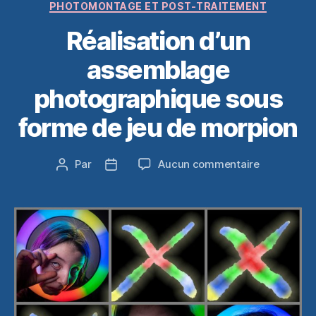
Catégories
PHOTOMONTAGE ET POST-TRAITEMENT
Réalisation d’un
assemblage
photographique sous
forme de jeu de morpion
sur
Par
Aucun commentaire
Auteur
Date
Réalisation
de
de
d’un
l’article
l’article
assemblag
photograp
sous
forme
de
jeu
de