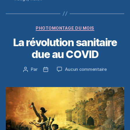
Catégories
PHOTOMONTAGE DU MOIS
La révolution sanitaire
due au COVID
sur
Par
Aucun commentaire
Auteur
Date
La
de
de
révolution
l’article
l’article
sanitaire
due
au
COVID