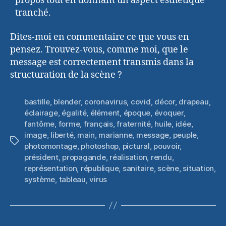
propos tout en donnant un aspect esthétique
tranché.
Dites-moi en commentaire ce que vous en
pensez. Trouvez-vous, comme moi, que le
message est correctement transmis dans la
structuration de la scène ?
bastille
,
blender
,
coronavirus
,
covid
,
décor
,
drapeau
,
éclairage
,
égalité
,
élément
,
époque
,
évoquer
,
fantôme
,
forme
,
français
,
fraternité
,
huile
,
idée
,
image
,
liberté
,
main
,
marianne
,
message
,
peuple
,
Étiquettes
photomontage
,
photoshop
,
pictural
,
pouvoir
,
président
,
propagande
,
réalisation
,
rendu
,
représentation
,
république
,
sanitaire
,
scène
,
situation
,
système
,
tableau
,
virus