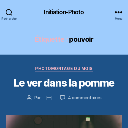
Initiation-Photo
Recherche
Menu
Étiquette :
pouvoir
Catégories
PHOTOMONTAGE DU MOIS
Le ver dans la pomme
sur
Par
4 commentaires
Auteur
Date
Le
de
de
ver
l’article
l’article
dans
la