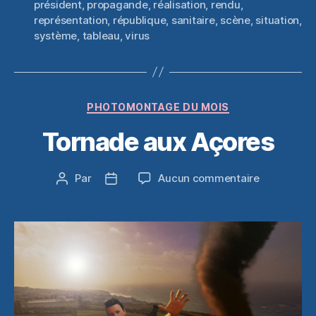
président
,
propagande
,
réalisation
,
rendu
,
représentation
,
république
,
sanitaire
,
scène
,
situation
,
système
,
tableau
,
virus
Catégories
PHOTOMONTAGE DU MOIS
Tornade aux Açores
sur
Par
Aucun commentaire
Auteur
Date
Tornade
de
de
aux
l’article
l’article
Açores