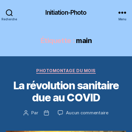
Initiation-Photo
Recherche
Menu
Étiquette :
main
Catégories
PHOTOMONTAGE DU MOIS
La révolution sanitaire
due au COVID
sur
Par
Aucun commentaire
Auteur
Date
La
de
de
révolution
l’article
l’article
sanitaire