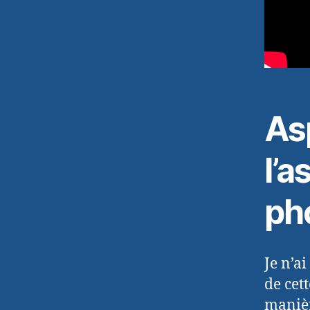
Asp
l’
ph
Je n’a
de cett
manièr