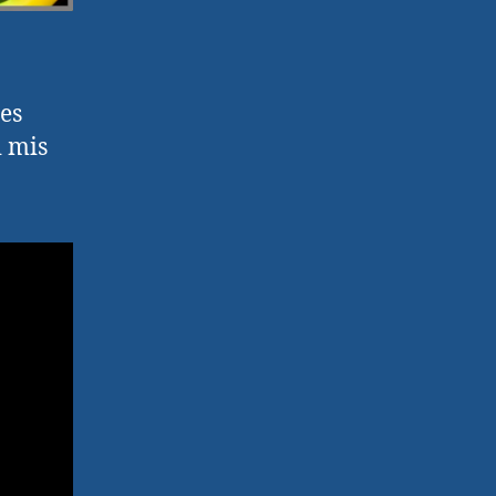
es
i mis