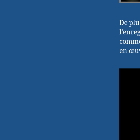
De plu
l’enre
commen
en œu