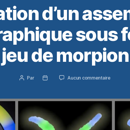
ation d’un ass
aphique sous 
jeu de morpion
sur
Par
Aucun commentaire
Auteur
Date
Réalisati
de
de
d’un
l’article
l’article
assembl
photogra
sous
forme
de