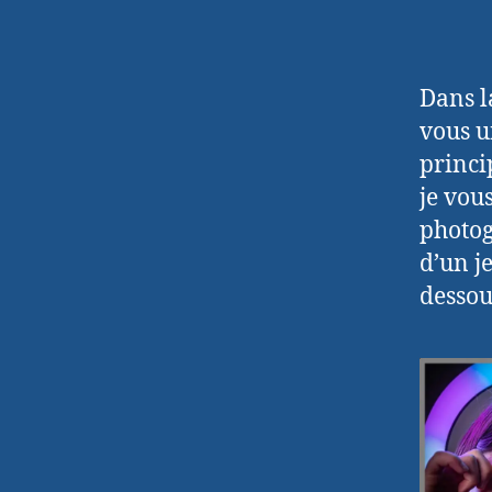
Dans la
vous u
princi
je vou
photog
d’un j
dessou