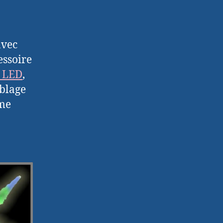
avec
essoire
à LED
,
mblage
rme