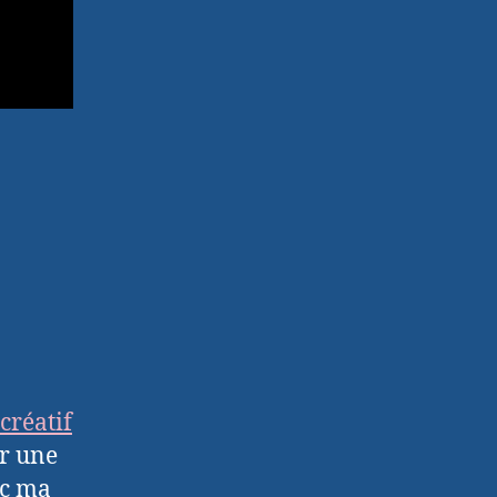
 créatif
er une
ec ma