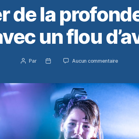
 de la profond
avec un flou d’a
sur
Par
Aucun commentaire
Auteur
Date
Apporte
de
de
de
l’article
l’article
la
profonde
à
vos
photos,
avec
un
flou