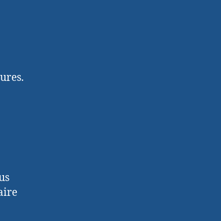
ures.
us
aire