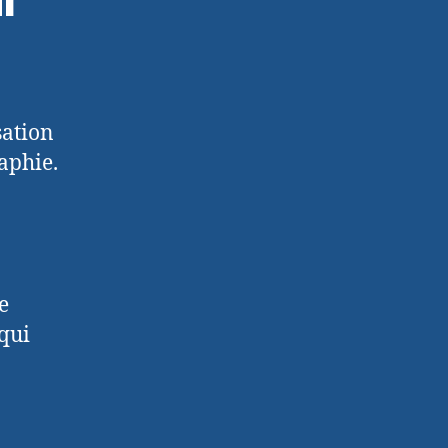
sation
raphie.
e
 qui