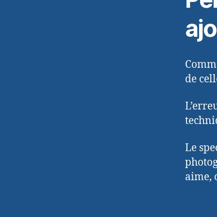
aj
Comme 
de cel
L’erreu
techni
Le spe
photog
aime, 