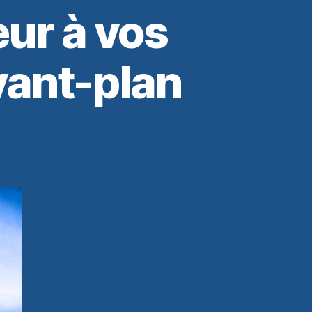
eur à vos
vant-plan
r
ur