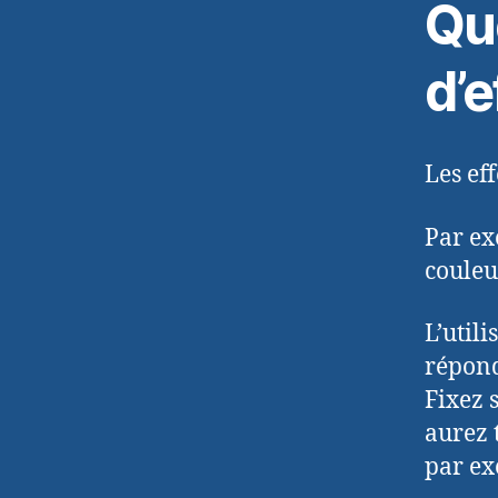
Que
d’e
Les ef
Par ex
couleu
L’util
répond
Fixez 
aurez 
par ex