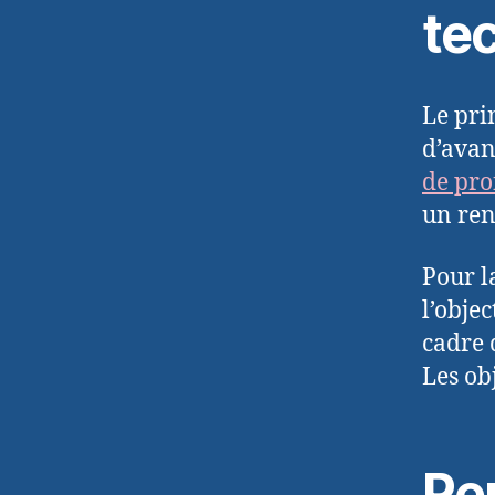
te
Le pri
d’avan
de pro
un ren
Pour l
l’obje
cadre 
Les ob
Pe