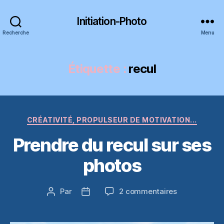
Initiation-Photo
Recherche
Menu
Étiquette :
recul
Catégories
CRÉATIVITÉ, PROPULSEUR DE MOTIVATION...
Prendre du recul sur ses
photos
sur
Par
2 commentaires
Auteur
Date
Prendre
de
de
du
l’article
l’article
recul