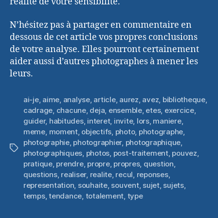
réalité de votre sensibilité.
N’hésitez pas à partager en commentaire en
dessous de cet article vos propres conclusions
de votre analyse. Elles pourront certainement
aider aussi d’autres photographes à mener les
leurs.
ai-je
,
aime
,
analyse
,
article
,
aurez
,
avez
,
bibliotheque
,
cadrage
,
chacune
,
deja
,
ensemble
,
etes
,
exercice
,
guider
,
habitudes
,
interet
,
invite
,
lors
,
maniere
,
meme
,
moment
,
objectifs
,
photo
,
photographe
,
photographie
,
photographier
,
photographique
,
Étiquettes
photographiques
,
photos
,
post-traitement
,
pouvez
,
pratique
,
prendre
,
propre
,
propres
,
question
,
questions
,
realiser
,
realite
,
recul
,
reponses
,
representation
,
souhaite
,
souvent
,
sujet
,
sujets
,
temps
,
tendance
,
totalement
,
type