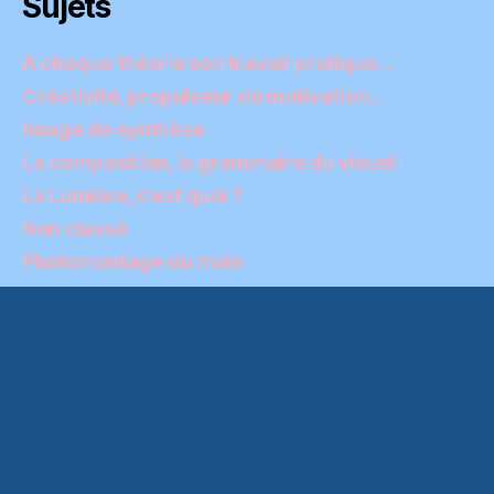
Sujets
A chaque théorie son travail pratique…
Créativité, propulseur de motivation…
Image de synthèse
La composition, la grammaire du visuel
La Lumière, c'est quoi ?
Non classé
Photomontage du mois
Photomontage et post-traitement
Technique photo ou comment se servir de son
matériel
Conditions générales d’utilisation