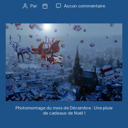
sur
Par
Aucun commentaire
Auteur
Date
Pluie
de
de
de
l’article
l’article
cadeaux
de
Noël
Photomontage du mois de Décembre : Une pluie
de cadeaux de Noël !