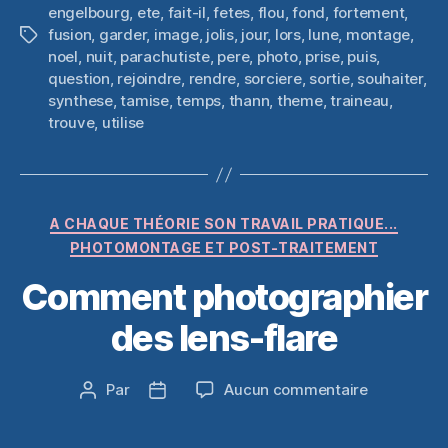
engelbourg
,
ete
,
fait-il
,
fetes
,
flou
,
fond
,
fortement
,
fusion
,
garder
,
image
,
jolis
,
jour
,
lors
,
lune
,
montage
,
Étiquettes
noel
,
nuit
,
parachutiste
,
pere
,
photo
,
prise
,
puis
,
question
,
rejoindre
,
rendre
,
sorciere
,
sortie
,
souhaiter
,
synthese
,
tamise
,
temps
,
thann
,
theme
,
traineau
,
trouve
,
utilise
Catégories
A CHAQUE THÉORIE SON TRAVAIL PRATIQUE...
PHOTOMONTAGE ET POST-TRAITEMENT
Comment photographier
des lens-flare
sur
Par
Aucun commentaire
Auteur
Date
Comment
de
de
photograph
l’article
l’article