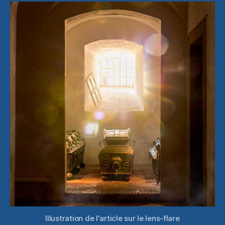
des
lens-
flare
Illustration de l'article sur le lens-flare