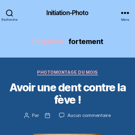
Initiation-Photo
Recherche
Menu
Étiquette :
fortement
Catégories
PHOTOMONTAGE DU MOIS
Avoir une dent contre la
fève !
sur
Par
Aucun commentaire
Auteur
Date
Avoir
de
de
une
l’article
l’article
dent