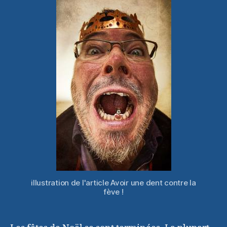
contre
la
fève
!
illustration de l'article Avoir une dent contre la
fève !