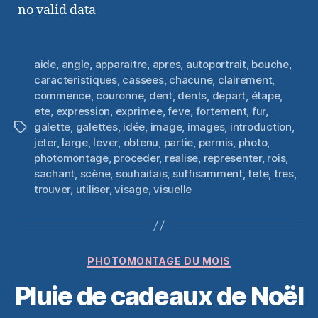
no valid data
aide
,
angle
,
apparaitre
,
apres
,
autoportrait
,
bouche
,
caracteristiques
,
cassees
,
chacune
,
clairement
,
commence
,
couronne
,
dent
,
dents
,
depart
,
étape
,
ete
,
expression
,
exprimee
,
feve
,
fortement
,
fur
,
galette
,
galettes
,
idée
,
image
,
images
,
introduction
,
Étiquettes
jeter
,
large
,
lever
,
obtenu
,
partie
,
permis
,
photo
,
photomontage
,
proceder
,
realise
,
representer
,
rois
,
sachant
,
scène
,
souhaitais
,
suffisamment
,
tete
,
tres
,
trouver
,
utiliser
,
visage
,
visuelle
Catégories
PHOTOMONTAGE DU MOIS
Pluie de cadeaux de Noël