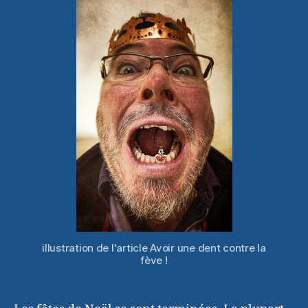
contre
la
fève
!
illustration de l'article Avoir une dent contre la
fève !