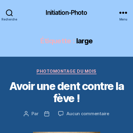
Initiation-Photo
Recherche
Menu
Étiquette :
large
Catégories
PHOTOMONTAGE DU MOIS
Avoir une dent contre la
fève !
sur
Par
Aucun commentaire
Auteur
Date
Avoir
de
de
une
l’article
l’article
dent