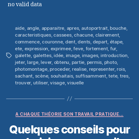
no valid data
aide
,
angle
,
apparaitre
,
apres
,
autoportrait
,
bouche
,
caracteristiques
,
cassees
,
chacune
,
clairement
,
commence
,
couronne
,
dent
,
dents
,
depart
,
étape
,
ete
,
expression
,
exprimee
,
feve
,
fortement
,
fur
,
galette
,
galettes
,
idée
,
image
,
images
,
introduction
,
Étiquettes
jeter
,
large
,
lever
,
obtenu
,
partie
,
permis
,
photo
,
photomontage
,
proceder
,
realise
,
representer
,
rois
,
sachant
,
scène
,
souhaitais
,
suffisamment
,
tete
,
tres
,
trouver
,
utiliser
,
visage
,
visuelle
Catégories
A CHAQUE THÉORIE SON TRAVAIL PRATIQUE...
Quelques conseils pour