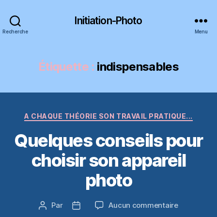
Initiation-Photo
Recherche
Menu
Étiquette :
indispensables
Catégories
A CHAQUE THÉORIE SON TRAVAIL PRATIQUE...
Quelques conseils pour
choisir son appareil
photo
sur
Par
Aucun commentaire
Auteur
Date
Quelques
de
de