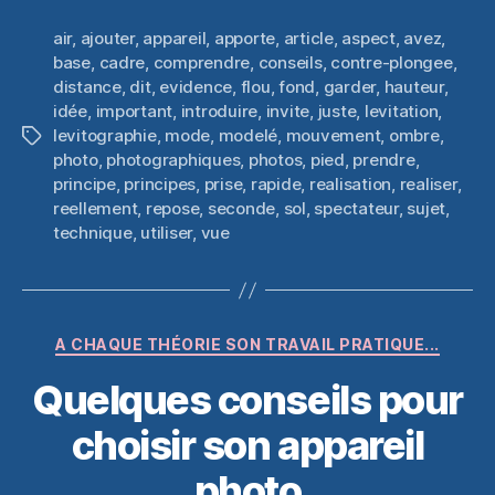
air
,
ajouter
,
appareil
,
apporte
,
article
,
aspect
,
avez
,
base
,
cadre
,
comprendre
,
conseils
,
contre-plongee
,
distance
,
dit
,
evidence
,
flou
,
fond
,
garder
,
hauteur
,
idée
,
important
,
introduire
,
invite
,
juste
,
levitation
,
levitographie
,
mode
,
modelé
,
mouvement
,
ombre
,
Étiquettes
photo
,
photographiques
,
photos
,
pied
,
prendre
,
principe
,
principes
,
prise
,
rapide
,
realisation
,
realiser
,
reellement
,
repose
,
seconde
,
sol
,
spectateur
,
sujet
,
technique
,
utiliser
,
vue
Catégories
A CHAQUE THÉORIE SON TRAVAIL PRATIQUE...
Quelques conseils pour
choisir son appareil
photo