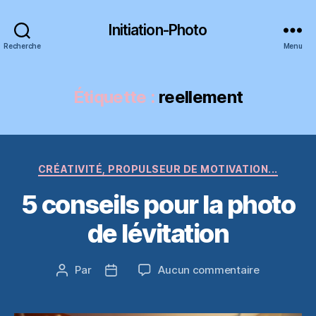
Initiation-Photo
Recherche
Menu
Étiquette :
reellement
Catégories
CRÉATIVITÉ, PROPULSEUR DE MOTIVATION...
5 conseils pour la photo
de lévitation
sur
Par
Aucun commentaire
Auteur
Date
5
de
de
conseils
l’article
l’article
pour