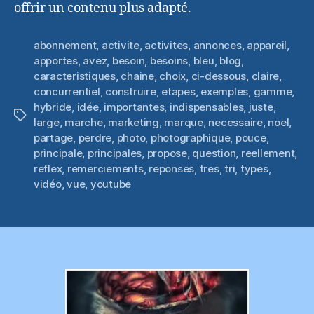
offrir un contenu plus adapté.
abonnement
,
activite
,
activites
,
annonces
,
appareil
,
apportes
,
avez
,
besoin
,
besoins
,
bleu
,
blog
,
caracteristiques
,
chaine
,
choix
,
ci-dessous
,
claire
,
concurrentiel
,
construire
,
etapes
,
exemples
,
gamme
,
hybride
,
idée
,
importantes
,
indispensables
,
juste
,
Étiquettes
large
,
marche
,
marketing
,
marque
,
necessaire
,
noel
,
partage
,
perdre
,
photo
,
photographique
,
pouce
,
principale
,
principales
,
propose
,
question
,
reellement
,
reflex
,
remerciements
,
reponses
,
tres
,
tri
,
types
,
vidéo
,
vue
,
youtube