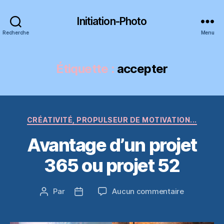
Initiation-Photo
Recherche
Menu
Étiquette :
accepter
Catégories
CRÉATIVITÉ, PROPULSEUR DE MOTIVATION...
Avantage d’un projet
365 ou projet 52
sur
Par
Aucun commentaire
Auteur
Date
Avantage
de
de
d’un
l’article
l’article
projet