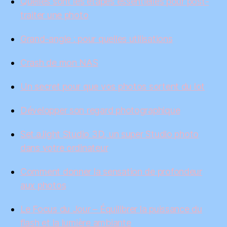
Quelles sont les étapes essentielles pour post-
traiter une photo
Grand-angle : pour quelles utilisations
Crash de mon NAS
Un secret pour que vos photos sortent du lot
Développer son regard photographique
Set.a.light Studio 3D, un super Studio photo
dans votre ordinateur
Comment donner la sensation de profondeur
aux photos
Le Focus du Jour – Équilibrer la puissance du
flash et la lumière ambiante