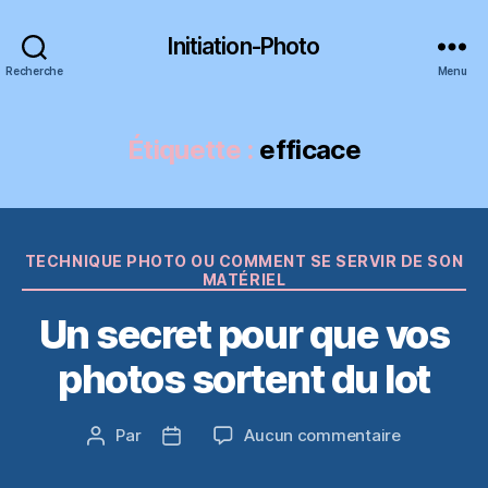
Initiation-Photo
Recherche
Menu
Étiquette :
efficace
Catégories
TECHNIQUE PHOTO OU COMMENT SE SERVIR DE SON
MATÉRIEL
Un secret pour que vos
photos sortent du lot
sur
Par
Aucun commentaire
Auteur
Date
Un
de
de
secret
l’article
l’article