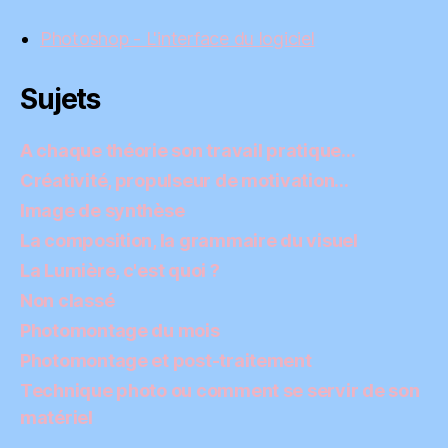
Photoshop - L'interface du logiciel
Sujets
A chaque théorie son travail pratique…
Créativité, propulseur de motivation…
Image de synthèse
La composition, la grammaire du visuel
La Lumière, c'est quoi ?
Non classé
Photomontage du mois
Photomontage et post-traitement
Technique photo ou comment se servir de son
matériel