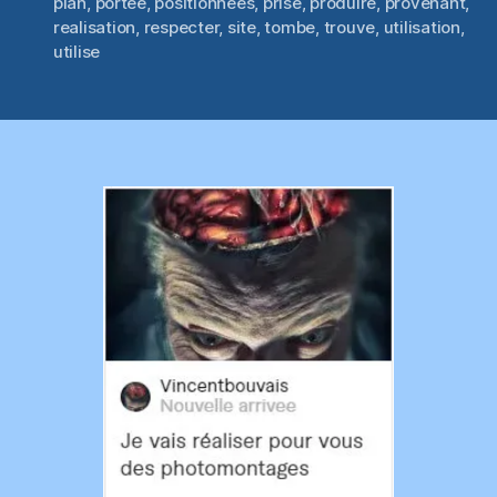
plan
,
portee
,
positionnees
,
prise
,
produire
,
provenant
,
realisation
,
respecter
,
site
,
tombe
,
trouve
,
utilisation
,
utilise