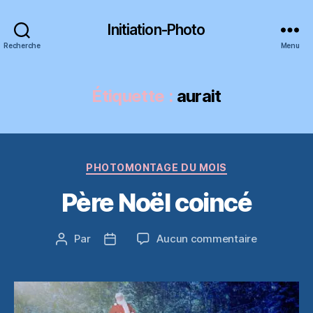
Initiation-Photo
Recherche
Menu
Étiquette :
aurait
Catégories
PHOTOMONTAGE DU MOIS
Père Noël coincé
sur
Par
Aucun commentaire
Auteur
Date
Père
de
de
Noël
l’article
l’article
coincé