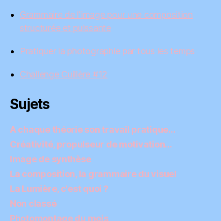
Grammaire de l'image pour une composition
structurée et puissante
Pratiquer la photographie par tous les temps
Challenge Cuillère #12
Sujets
A chaque théorie son travail pratique…
Créativité, propulseur de motivation…
Image de synthèse
La composition, la grammaire du visuel
La Lumière, c'est quoi ?
Non classé
Photomontage du mois