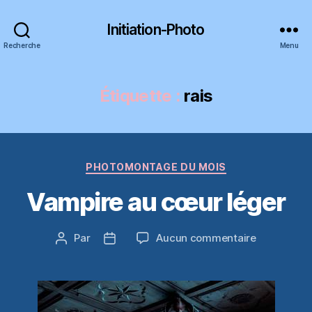
Initiation-Photo
Recherche
Menu
Étiquette :
rais
Catégories
PHOTOMONTAGE DU MOIS
Vampire au cœur léger
sur
Par
Aucun commentaire
Auteur
Date
Vampire
de
de
au
l’article
l’article
cœur
léger