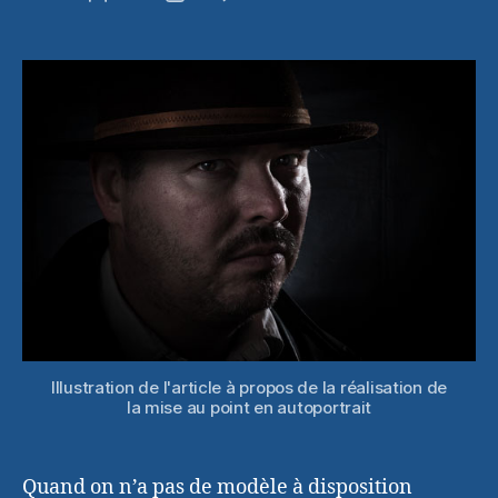
Comment
de
de
réaliser
l’article
l’article
la
mise
au
point
en
autoportrai
Illustration de l'article à propos de la réalisation de
la mise au point en autoportrait
Quand on n’a pas de modèle à disposition