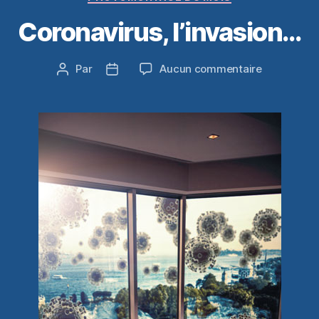
Coronavirus, l’invasion…
sur
Par
Aucun commentaire
Auteur
Date
Coronaviru
de
de
l’invasion…
l’article
l’article