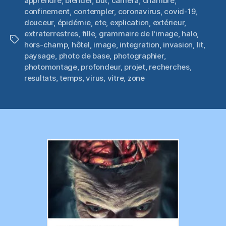
apprendre
,
blender
,
but
,
camera
,
chambre
,
confinement
,
contempler
,
coronavirus
,
covid-19
,
douceur
,
épidémie
,
ete
,
explication
,
extérieur
,
extraterrestres
,
fille
,
grammaire de l'image
,
halo
,
Étiquettes
hors-champ
,
hôtel
,
image
,
integration
,
invasion
,
lit
,
paysage
,
photo de base
,
photographier
,
photomontage
,
profondeur
,
projet
,
recherches
,
resultats
,
temps
,
virus
,
vitre
,
zone