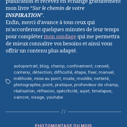
publication et recevez en échange gratuitement
mon livre “
Sur le chemin de votre
INSPIRATION
”.
Enfin, merci d’avance à tous ceux qui
m’accorderont quelques minutes de leur temps
pour compléter
mon sondage
qui me permettra
de mieux connaître vos besoins et ainsi vous
offrir un contenu plus adapté.
autoportrait
,
blog
,
champ
,
confinement
,
conseil
,
contenu
,
détection
,
difficulté
,
étape
,
fixer
,
manuel
,
méthode
,
mise au point
,
mode
,
modèle
,
netteté
,
Étiquettes
photographie
,
point
,
pratique
,
profondeur de champ
,
réalisation
,
réflexion
,
spécificité
,
sujet
,
timelapse
,
vaincre
,
visage
,
youtube
Catégories
PHOTOMONTAGE DU MOIS