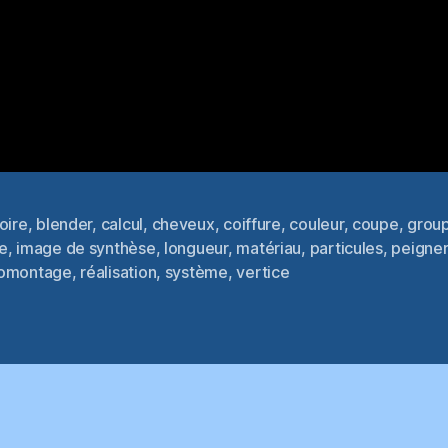
oire
,
blender
,
calcul
,
cheveux
,
coiffure
,
couleur
,
coupe
,
grou
e
,
image de synthèse
,
longueur
,
matériau
,
particules
,
peigner
es
omontage
,
réalisation
,
système
,
vertice