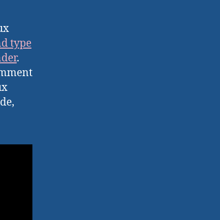
ux
nd type
nder
.
comment
ux
de,