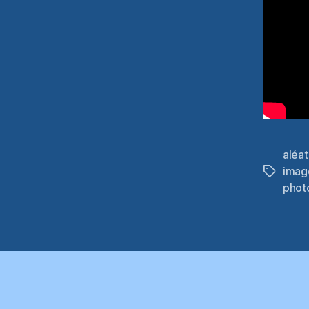
aléat
imag
Étiquett
phot