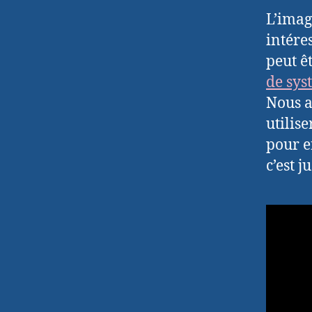
L’imag
intére
peut êt
de sys
Nous a
utilis
pour e
c’est j