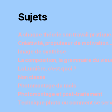
Sujets
A chaque théorie son travail pratiqu
Créativité, propulseur de motivation
Image de synthèse
La composition, la grammaire du visu
La Lumière, c'est quoi ?
Non classé
Photomontage du mois
Photomontage et post-traitement
Technique photo ou comment se servi