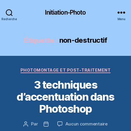
Initiation-Photo
Recherche
Menu
Étiquette :
non-destructif
Catégories
PHOTOMONTAGE ET POST-TRAITEMENT
3 techniques
d’accentuation dans
Photoshop
sur
Par
Aucun commentaire
Auteur
Date
3
de
de