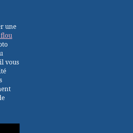
er une
flou
oto
du
il vous
ité
s
ment
de