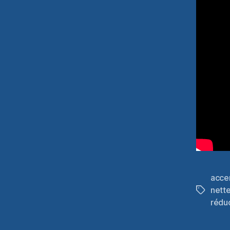
acce
nett
Étiquett
rédu