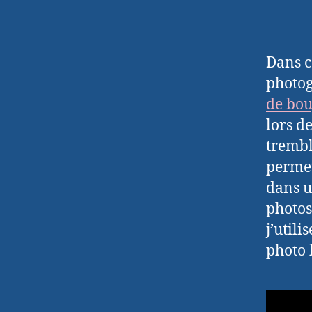
Dans c
photog
de bo
lors de
tremb
permet
dans u
photos
j’util
photo 