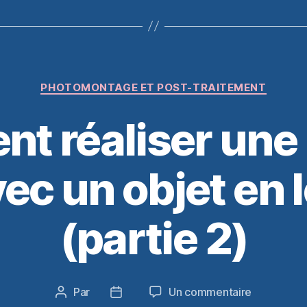
Catégories
PHOTOMONTAGE ET POST-TRAITEMENT
t réaliser une 
ec un objet en l
(partie 2)
sur
Par
Un commentaire
Auteur
Date