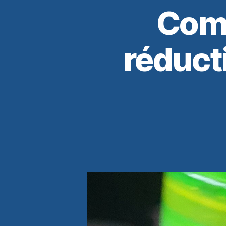
Comm
réduct