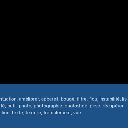
ntuation
,
améliorer
,
appareil
,
bougé
,
filtre
,
flou
,
instabilité
,
lis
eté
,
outil
,
photo
,
photographie
,
photoshop
,
prise
,
récupérer
,
es
ction
,
texte
,
texture
,
tremblement
,
vue