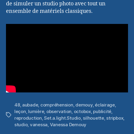
de simuler un studio photo avec tout un
ensemble de matériels classiques.
48
,
aubade
,
compréhension
,
demouy
,
éclairage
,
leçon
,
lumière
,
observation
,
octobox
,
publicité
,
Étiquettes
reproduction
,
Set.a.light.Studio
,
silhouette
,
stripbox
,
studio
,
vanessa
,
Vanessa Demouy