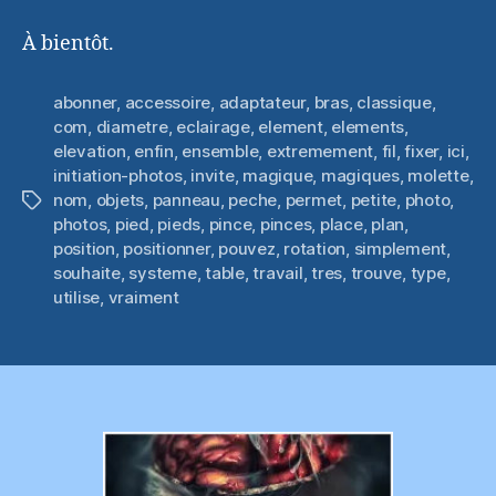
À bientôt.
abonner
,
accessoire
,
adaptateur
,
bras
,
classique
,
com
,
diametre
,
eclairage
,
element
,
elements
,
elevation
,
enfin
,
ensemble
,
extremement
,
fil
,
fixer
,
ici
,
initiation-photos
,
invite
,
magique
,
magiques
,
molette
,
nom
,
objets
,
panneau
,
peche
,
permet
,
petite
,
photo
,
Étiquettes
photos
,
pied
,
pieds
,
pince
,
pinces
,
place
,
plan
,
position
,
positionner
,
pouvez
,
rotation
,
simplement
,
souhaite
,
systeme
,
table
,
travail
,
tres
,
trouve
,
type
,
utilise
,
vraiment