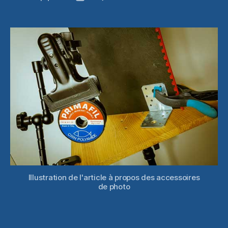
Quatre
de
de
accessoire
l’article
l’article
pratiques
en
photo
de
studio
Illustration de l'article à propos des accessoires
de photo