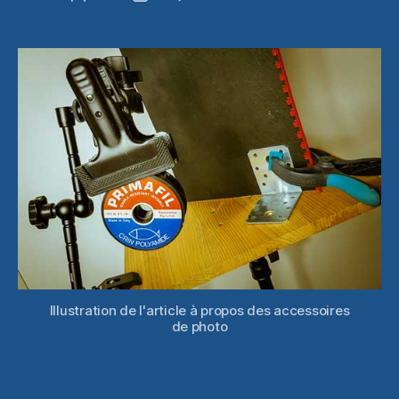
Quatre
de
de
accessoire
l’article
l’article
pratiques
en
photo
de
studio
Illustration de l'article à propos des accessoires
de photo