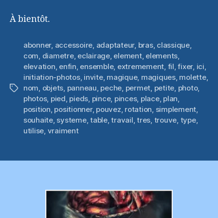
À bientôt.
abonner
,
accessoire
,
adaptateur
,
bras
,
classique
,
com
,
diametre
,
eclairage
,
element
,
elements
,
elevation
,
enfin
,
ensemble
,
extremement
,
fil
,
fixer
,
ici
,
initiation-photos
,
invite
,
magique
,
magiques
,
molette
,
nom
,
objets
,
panneau
,
peche
,
permet
,
petite
,
photo
,
Étiquettes
photos
,
pied
,
pieds
,
pince
,
pinces
,
place
,
plan
,
position
,
positionner
,
pouvez
,
rotation
,
simplement
,
souhaite
,
systeme
,
table
,
travail
,
tres
,
trouve
,
type
,
utilise
,
vraiment