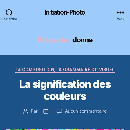
Initiation-Photo
Recherche
Menu
Étiquette :
donne
Catégories
LA COMPOSITION, LA GRAMMAIRE DU VISUEL
La signification des
couleurs
sur
Par
Aucun commentaire
Auteur
Date
La
de
de
significatio
l’article
l’article
des