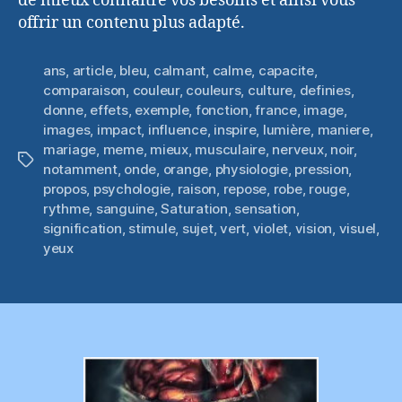
de mieux connaître vos besoins et ainsi vous
offrir un contenu plus adapté.
ans
,
article
,
bleu
,
calmant
,
calme
,
capacite
,
comparaison
,
couleur
,
couleurs
,
culture
,
definies
,
donne
,
effets
,
exemple
,
fonction
,
france
,
image
,
images
,
impact
,
influence
,
inspire
,
lumière
,
maniere
,
mariage
,
meme
,
mieux
,
musculaire
,
nerveux
,
noir
,
Étiquettes
notamment
,
onde
,
orange
,
physiologie
,
pression
,
propos
,
psychologie
,
raison
,
repose
,
robe
,
rouge
,
rythme
,
sanguine
,
Saturation
,
sensation
,
signification
,
stimule
,
sujet
,
vert
,
violet
,
vision
,
visuel
,
yeux