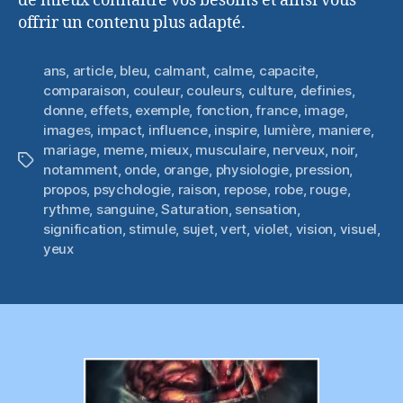
de mieux connaître vos besoins et ainsi vous
offrir un contenu plus adapté.
ans
,
article
,
bleu
,
calmant
,
calme
,
capacite
,
comparaison
,
couleur
,
couleurs
,
culture
,
definies
,
donne
,
effets
,
exemple
,
fonction
,
france
,
image
,
images
,
impact
,
influence
,
inspire
,
lumière
,
maniere
,
mariage
,
meme
,
mieux
,
musculaire
,
nerveux
,
noir
,
Étiquettes
notamment
,
onde
,
orange
,
physiologie
,
pression
,
propos
,
psychologie
,
raison
,
repose
,
robe
,
rouge
,
rythme
,
sanguine
,
Saturation
,
sensation
,
signification
,
stimule
,
sujet
,
vert
,
violet
,
vision
,
visuel
,
yeux