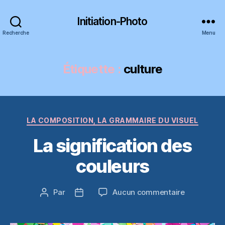
Initiation-Photo
Recherche
Menu
Étiquette :
culture
Catégories
LA COMPOSITION, LA GRAMMAIRE DU VISUEL
La signification des
couleurs
sur
Par
Aucun commentaire
Auteur
Date
La
de
de
significatio
l’article
l’article
des