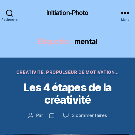
Initiation-Photo
Recherche
Menu
Étiquette :
mental
Catégories
CRÉATIVITÉ, PROPULSEUR DE MOTIVATION...
Les 4 étapes de la
créativité
sur
Par
3 commentaires
Auteur
Date
Les
de
de
4
l’article
l’article
étapes