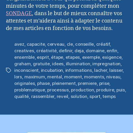
minutes de votre temps, pour compléter mon
SONDAGE
, dans le but de mieux connaître vos
attentes et m’aidera ainsi à adapter le contenu
de mes articles en fonction de vos besoins.
avez
,
capacite
,
cerveau
,
cle
,
conseille
,
créatif
,
creatives
,
créativité
,
definir
,
deja
,
domaine
,
enfin
,
ensemble
,
esprit
,
étape
,
etapes
,
exemple
,
exigence
,
graham
,
gratuite
,
idees
,
illumination
,
impregnation
,
inconscient
,
incubation
,
informations
,
lacher
,
laisser
,
Étiquettes
lors
,
maximum
,
mental
,
moment
,
moments
,
niveau
,
originales
,
phase
,
pleinement
,
premiere
,
prise
,
problematique
,
processus
,
production
,
produire
,
puis
,
qualité
,
rassembler
,
reveil
,
solution
,
sport
,
temps