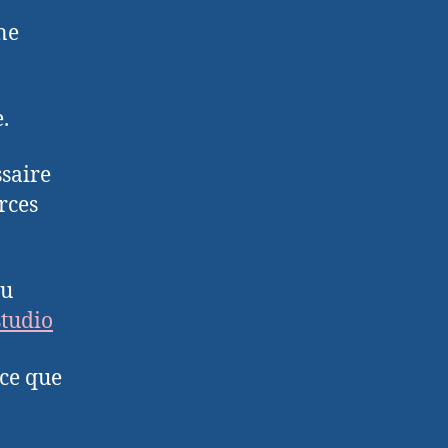
ne
.
ssaire
rces
ou
studio
 ce que