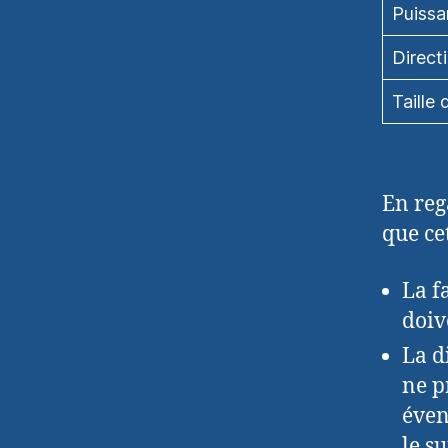
Puissa
Direct
Taille
En reg
que cet
La f
doiv
La d
ne p
éven
le su