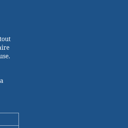
tout
aire
use.
la