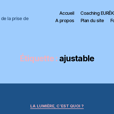
Accueil
Coaching EURÊ
de la prise de
A propos
Plan du site
F
Étiquette :
ajustable
Catégories
LA LUMIÈRE, C'EST QUOI ?