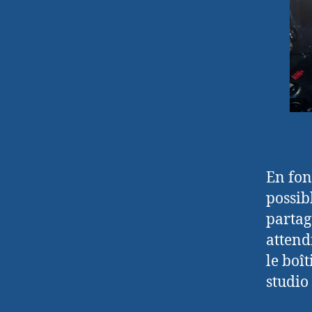
En fon
possibl
partag
attend
le boî
studio