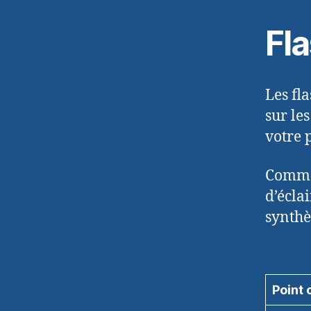
Fla
Les fl
sur le
votre 
Commen
d’écla
synthè
Point 