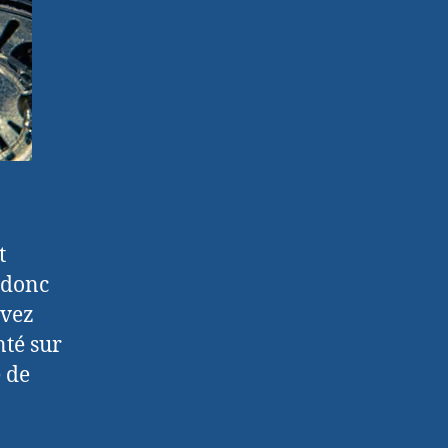
t
s donc
uvez
nté sur
e de