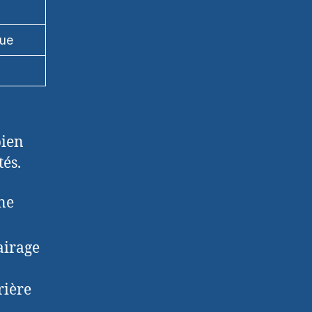
vue
bien
tés.
 ne
airage
rière