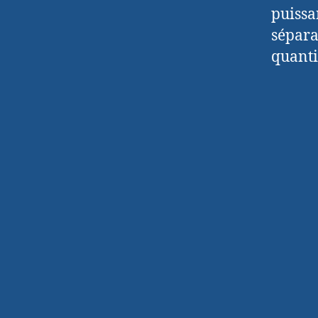
puissa
sépara
quanti