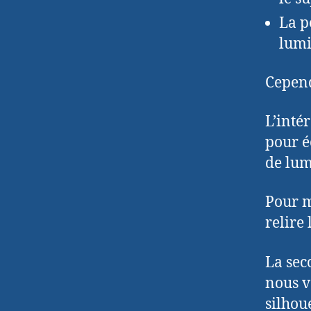
La p
lumi
Cepend
L’intér
pour é
de lumi
Pour mi
relire 
La sec
nous ve
silhou