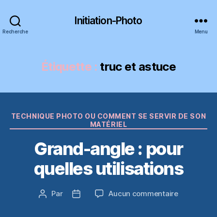
Initiation-Photo
Recherche
Menu
Étiquette :
truc et astuce
Catégories
TECHNIQUE PHOTO OU COMMENT SE SERVIR DE SON
MATÉRIEL
Grand-angle : pour
quelles utilisations
sur
Par
Aucun commentaire
Auteur
Date
Grand-
de
de
angle
l’article
l’article