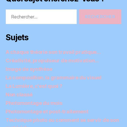
Rechercher :
Sujets
A chaque théorie son travail pratique…
Créativité, propulseur de motivation…
Image de synthèse
La composition, la grammaire du visuel
La Lumière, c'est quoi ?
Non classé
Photomontage du mois
Photomontage et post-traitement
Technique photo ou comment se servir de son