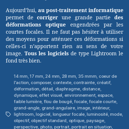
Aujourd’hui,
au post-traitement informatique
permet de
corriger
une grande partie
des
déformations optique
engendrées par les
courtes focales. Il ne faut pas hésiter à utiliser
des moyens pour atténuer ces déformations si
celles-ci n’apportent rien au sens de votre
image.
Tous les logiciels
de type Lightroom le
fond très bien.
14 mm
,
17 mm
,
24 mm
,
28 mm
,
35 mmm
,
coeur de
l'action
,
composer
,
contexte
,
contrainte
,
créatif
,
déformation
,
détail
,
diaphragme
,
distance
,
dynamique
,
effet visuel
,
environnement
,
espace
,
faible lumière
,
flou de bougé
,
focale
,
focale courte
,
grand-angle
,
grand-angulaire
,
image
,
intérieur
,
lightroom
,
logiciel
,
longueur focale
,
luminosité
,
mode
,
Étiquettes
objectif
,
objectif standard
,
optique
,
paysage
,
perspective
,
photo
,
portrait
,
portrait en situation
,