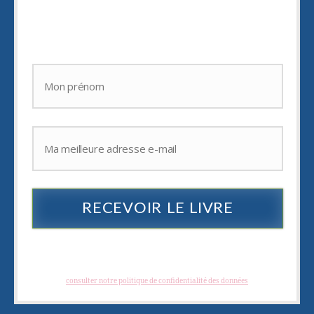
d'
épater vos amis.
RECEVOIR LE LIVRE
Je hais les spams : votre adresse email ne sera jamais cédée ni revendue. En
vous inscrivant vous recevrez des articles, vidéos, offres commerciales,
podcast et autres conseils pour vous aider à créer et à développer des
photographies créatives. Vous pouvez vous désabonner à tout instant.
(
consulter notre politique de confidentialité des données
)