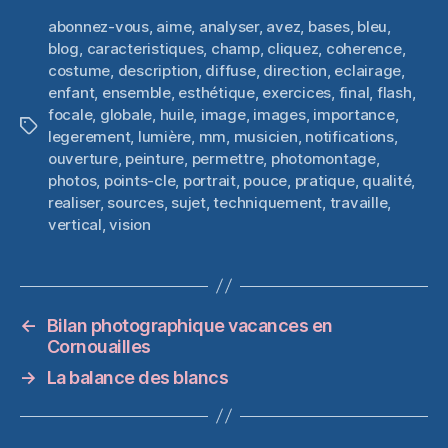
abonnez-vous
,
aime
,
analyser
,
avez
,
bases
,
bleu
,
blog
,
caracteristiques
,
champ
,
cliquez
,
coherence
,
costume
,
description
,
diffuse
,
direction
,
eclairage
,
enfant
,
ensemble
,
esthétique
,
exercices
,
final
,
flash
,
focale
,
globale
,
huile
,
image
,
images
,
importance
,
Étiquettes
legerement
,
lumière
,
mm
,
musicien
,
notifications
,
ouverture
,
peinture
,
permettre
,
photomontage
,
photos
,
points-cle
,
portrait
,
pouce
,
pratique
,
qualité
,
realiser
,
sources
,
sujet
,
techniquement
,
travaille
,
vertical
,
vision
←
Bilan photographique vacances en
Cornouailles
→
La balance des blancs