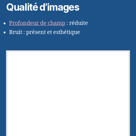
Qualité d’images
Profondeur de champ
: réduite
Bruit : présent et esthétique
Merci d'avoir lu cet article
Laissez moi votre adresse e-mail pour
vous envoyer gratuitement le livre "
Sur le
chemin de votre
INSPIRATION
" qui vous
permettra :
d'être toujours
en pleine inspiration
,
de déborder d'
idées créatives
,