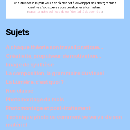
et autres conseils pour vous aider à créer et à développer des photographies
créatives. Vous pouvez vous désabonner à tout instant.
(
consulter notre politique de confidentialité des données
)
Sujets
A chaque théorie son travail pratique…
Créativité, propulseur de motivation…
Image de synthèse
La composition, la grammaire du visuel
La Lumière, c'est quoi ?
Non classé
Photomontage du mois
Photomontage et post-traitement
Technique photo ou comment se servir de son
matériel