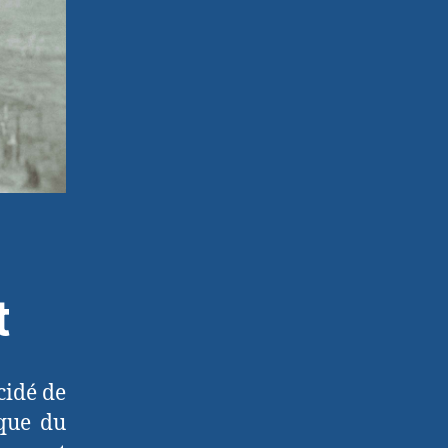
t
cidé de
ique du