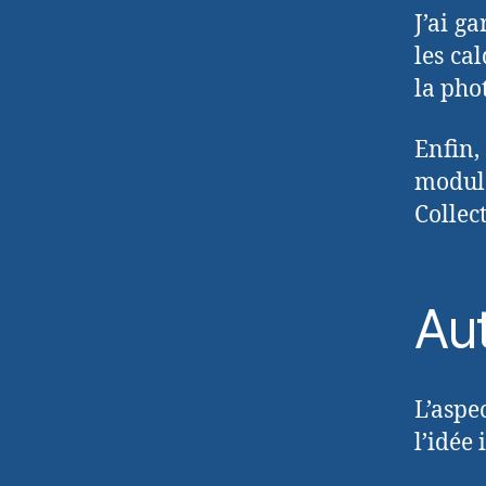
J’ai g
les ca
la pho
Enfin,
modul
Collec
Aut
L’aspe
l’idée 