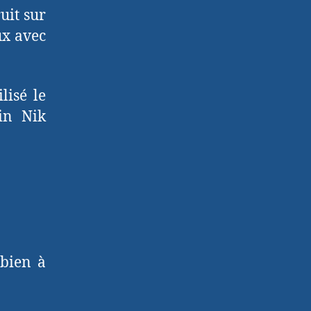
uit sur
ux avec
lisé le
in Nik
 bien à