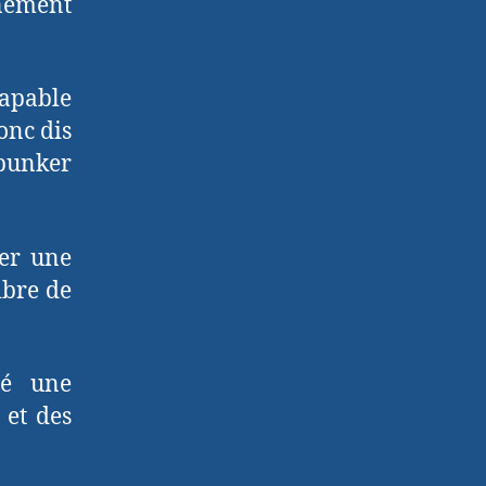
énement
capable
onc dis
bunker
rer une
ibre de
té une
 et des