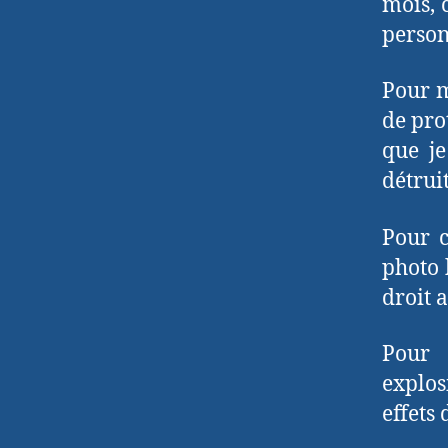
mois, 
person
Pour m
de pro
que j
détrui
Pour c
photo 
droit 
Pour 
explos
effets