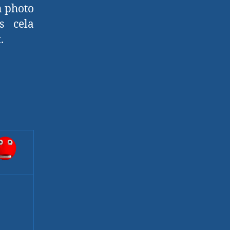
n photo
s cela
.