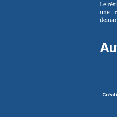
Le rés
une r
demand
Au
Créati