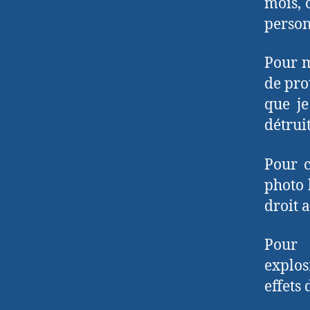
mois, 
person
Pour m
de pro
que j
détrui
Pour c
photo 
droit 
Pour 
explos
effets