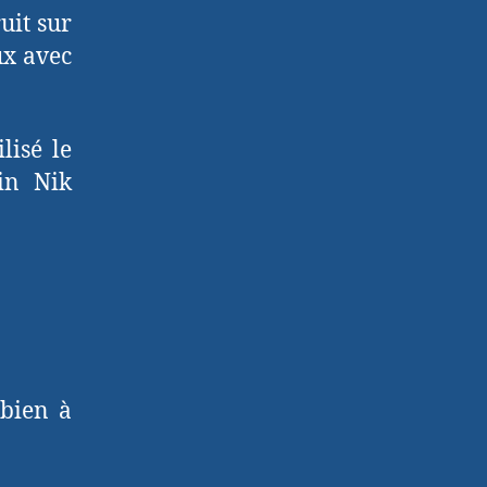
uit sur
ux avec
lisé le
in Nik
 bien à