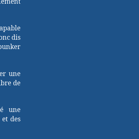
énement
capable
onc dis
bunker
rer une
ibre de
té une
 et des