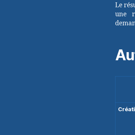
Le rés
une r
demand
Au
Créati