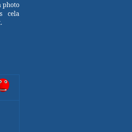
n photo
s cela
.