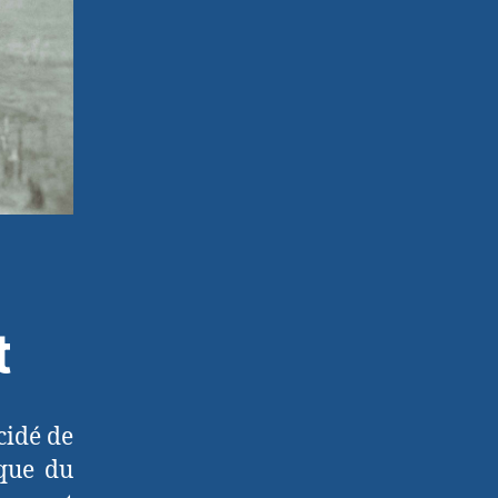
t
cidé de
ique du