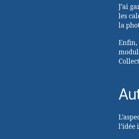
J’ai g
les ca
la pho
Enfin,
modul
Collec
Aut
L’aspe
l’idée 