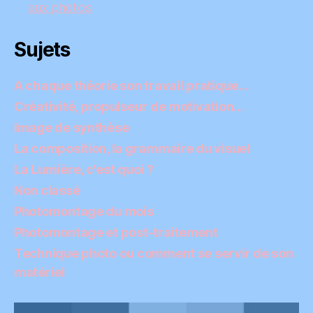
aux photos
Sujets
A chaque théorie son travail pratique…
Créativité, propulseur de motivation…
Image de synthèse
La composition, la grammaire du visuel
La Lumière, c'est quoi ?
Non classé
Photomontage du mois
Photomontage et post-traitement
Technique photo ou comment se servir de son
matériel