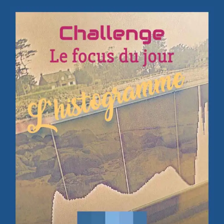
du
Jour
–
L’histogra