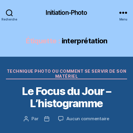
Initiation-Photo
Recherche
Menu
Étiquette :
interprétation
Catégories
TECHNIQUE PHOTO OU COMMENT SE SERVIR DE SON
MATÉRIEL
Le Focus du Jour –
L’histogramme
sur
Par
Aucun commentaire
Auteur
Date
Le
de
de
Focus
l’article
l’article